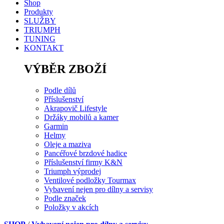
Shop
Produkty
SLUŽBY
TRIUMPH
TUNING
KONTAKT
VÝBĚR ZBOŽÍ
Podle dílů
Příslušenství
Akrapovič Lifestyle
Držáky mobilů a kamer
Garmin
Helmy
Oleje a maziva
Pancéřové brzdové hadice
Příslušenství firmy K&N
Triumph výprodej
Ventilové podložky Tourmax
Vybavení nejen pro dílny a servisy
Podle značek
Položky v akcích