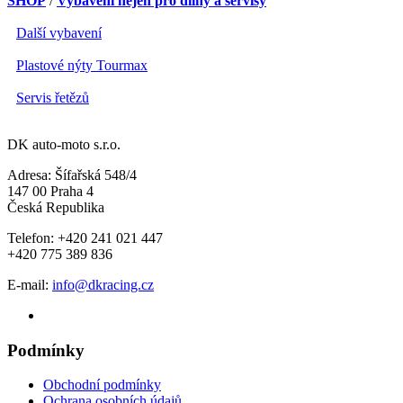
SHOP
/
Vybavení nejen pro dílny a servisy
Další vybavení
Plastové nýty Tourmax
Servis řetězů
DK auto-moto s.r.o.
Adresa: Šífařská 548/4
147 00 Praha 4
Česká Republika
Telefon: +420 241 021 447
+420 775 389 836
E-mail:
info@dkracing.cz
Podmínky
Obchodní podmínky
Ochrana osobních údajů