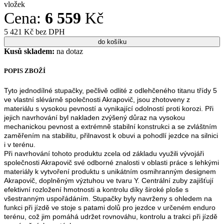
vložek
Cena:
6 559
Kč
5 421 Kč bez DPH
Kusů skladem:
na dotaz
POPIS ZBOŽÍ
Tyto jednodílné stupačky, pečlivě odlité z odlehčeného titanu třídy 5
ve vlastní slévárně společnosti Akrapovič, jsou zhotoveny z
materiálu s vysokou pevností a vynikající odolností proti korozi. Při
jejich navrhování byl nakladen zvýšený důraz na vysokou
mechanickou pevnost a extrémně stabilní konstrukci a se zvláštním
zaměřením na stabilitu, přilnavost k obuvi a pohodlí jezdce na silnici
i v terénu.
Při navrhování tohoto produktu zcela od základu využili vývojáři
společnosti Akrapovič své odborné znalosti v oblasti práce s lehkými
materiály k vytvoření produktu s unikátním osmihranným designem
Akrapovič, doplněným výztuhou ve tvaru Y. Centrální zuby zajišťují
efektivní rozložení hmotnosti a kontrolu díky široké ploše s
všestranným uspořádáním. Stupačky byly navrženy s ohledem na
funkci při jízdě ve stoje s patami dolů pro jezdce v určeném enduro
terénu, což jim pomáhá udržet rovnováhu, kontrolu a trakci při jízdě