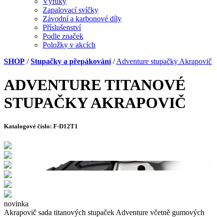
Výfuky
Zapalovací svíčky
Závodní a karbonové díly
Příslušenství
Podle značek
Položky v akcích
SHOP
/
Stupačky a přepákování
/
Adventure stupačky Akrapovič
ADVENTURE TITANOVÉ
STUPAČKY AKRAPOVIČ
Katalogové číslo:
F-D12T1
novinka
Akrapovič sada titanových stupaček Adventure včetně gumových