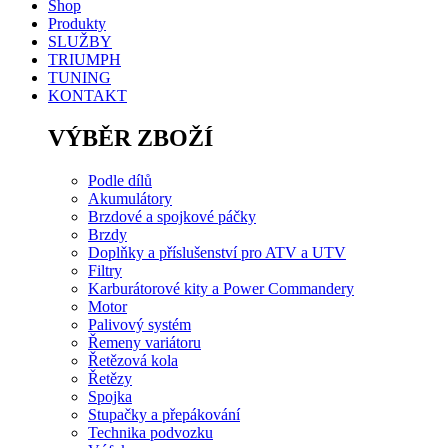
Shop
Produkty
SLUŽBY
TRIUMPH
TUNING
KONTAKT
VÝBĚR ZBOŽÍ
Podle dílů
Akumulátory
Brzdové a spojkové páčky
Brzdy
Doplňky a příslušenství pro ATV a UTV
Filtry
Karburátorové kity a Power Commandery
Motor
Palivový systém
Řemeny variátoru
Řetězová kola
Řetězy
Spojka
Stupačky a přepákování
Technika podvozku