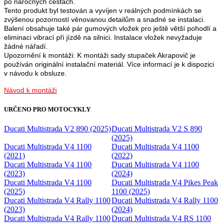
po náročných cestách.
Tento produkt byl testován a vyvíjen v reálných podmínkách se
zvýšenou pozorností věnovanou detailům a snadné se instalaci.
Balení obsahuje také pár gumových vložek pro ještě větší pohodlí a
eliminaci vibrací při jízdě na silnici. Instalace vložek nevyžaduje
žádné nářadí.
Upozornění k montáži: K montáži sady stupaček Akrapovič je
používán originální instalační materiál. Více informací je k dispozici
v návodu k obsluze.
Návod k montáži
URČENO PRO MOTOCYKLY
Ducati Multistrada V2 890 (2025)
Ducati Multistrada V2 S 890
(2025)
Ducati Multistrada V4 1100
Ducati Multistrada V4 1100
(2021)
(2022)
Ducati Multistrada V4 1100
Ducati Multistrada V4 1100
(2023)
(2024)
Ducati Multistrada V4 1100
Ducati Multistrada V4 Pikes Peak
(2025)
1100 (2025)
Ducati Multistrada V4 Rally 1100
Ducati Multistrada V4 Rally 1100
(2023)
(2024)
Ducati Multistrada V4 Rally 1100
Ducati Multistrada V4 RS 1100