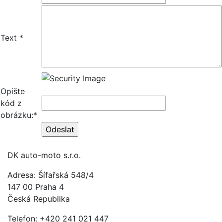
Text *
Opište
kód z
obrázku:*
DK auto-moto s.r.o.
Adresa: Šífařská 548/4
147 00 Praha 4
Česká Republika
Telefon: +420 241 021 447