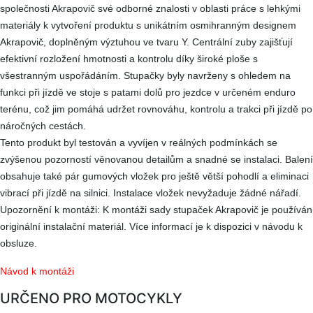
společnosti Akrapovič své odborné znalosti v oblasti práce s lehkými
materiály k vytvoření produktu s unikátním osmihranným designem
Akrapovič, doplněným výztuhou ve tvaru Y. Centrální zuby zajišťují
efektivní rozložení hmotnosti a kontrolu díky široké ploše s
všestranným uspořádáním. Stupačky byly navrženy s ohledem na
funkci při jízdě ve stoje s patami dolů pro jezdce v určeném enduro
terénu, což jim pomáhá udržet rovnováhu, kontrolu a trakci při jízdě po
náročných cestách.
Tento produkt byl testován a vyvíjen v reálných podmínkách se
zvýšenou pozorností věnovanou detailům a snadné se instalaci. Balení
obsahuje také pár gumových vložek pro ještě větší pohodlí a eliminaci
vibrací při jízdě na silnici. Instalace vložek nevyžaduje žádné nářadí.
Upozornění k montáži: K montáži sady stupaček Akrapovič je používán
originální instalační materiál. Více informací je k dispozici v návodu k
obsluze.
Návod k montáži
URČENO PRO MOTOCYKLY