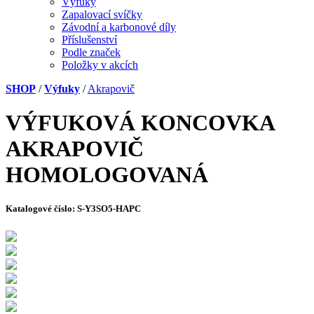
Výfuky
Zapalovací svíčky
Závodní a karbonové díly
Příslušenství
Podle značek
Položky v akcích
SHOP
/
Výfuky
/
Akrapovič
VÝFUKOVÁ KONCOVKA
AKRAPOVIČ
HOMOLOGOVANÁ
Katalogové číslo:
S-Y3SO5-HAPC