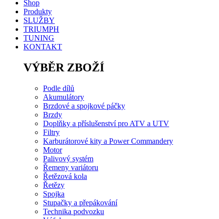
Shop
Produkty
SLUŽBY
TRIUMPH
TUNING
KONTAKT
VÝBĚR ZBOŽÍ
Podle dílů
Akumulátory
Brzdové a spojkové páčky
Brzdy
Doplňky a příslušenství pro ATV a UTV
Filtry
Karburátorové kity a Power Commandery
Motor
Palivový systém
Řemeny variátoru
Řetězová kola
Řetězy
Spojka
Stupačky a přepákování
Technika podvozku