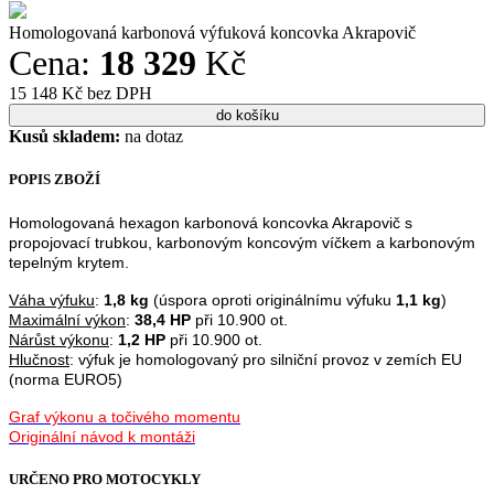
Homologovaná karbonová výfuková koncovka Akrapovič
Cena:
18 329
Kč
15 148 Kč bez DPH
Kusů skladem:
na dotaz
POPIS ZBOŽÍ
Homologovaná hexagon karbonová koncovka Akrapovič s
propojovací trubkou, karbonovým koncovým víčkem a karbonovým
tepelným krytem.
Váha výfuku
:
1,8 kg
(úspora oproti originálnímu výfuku
1,1 kg
)
Maximální výkon
:
38,4
HP
při 10.900 ot.
Nárůst výkonu
:
1,2 HP
při 10.900 ot.
Hlučnost
: výfuk je homologovaný pro silniční provoz v zemích EU
(norma EURO5)
Graf výkonu a točivého momentu
Originální návod k montáži
URČENO PRO MOTOCYKLY