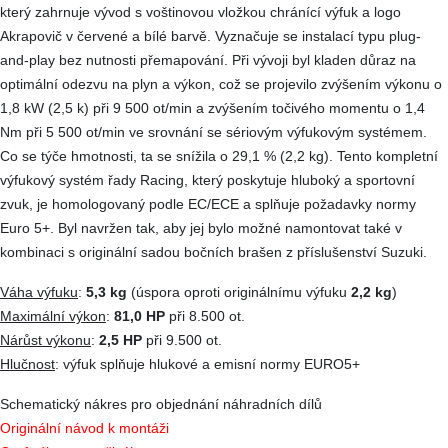
který zahrnuje vývod s voštinovou vložkou chránící výfuk a logo
Akrapovič v červené a bílé barvě. Vyznačuje se instalací typu plug-
and-play bez nutnosti přemapování. Při vývoji byl kladen důraz na
optimální odezvu na plyn a výkon, což se projevilo zvýšením výkonu o
1,8 kW (2,5 k) při 9 500 ot/min a zvýšením točivého momentu o 1,4
Nm při 5 500 ot/min ve srovnání se sériovým výfukovým systémem.
Co se týče hmotnosti, ta se snížila o 29,1 % (2,2 kg). Tento kompletní
výfukový systém řady Racing, který poskytuje hluboký a sportovní
zvuk, je homologovaný podle EC/ECE a splňuje požadavky normy
Euro 5+. Byl navržen tak, aby jej bylo možné namontovat také v
kombinaci s originální sadou bočních brašen z příslušenství Suzuki.
Váha výfuku
:
5,3 kg
(úspora oproti originálnímu výfuku
2,2 kg
)
Maximální výkon
:
81,0
HP
při 8.500 ot.
Nárůst výkonu
:
2,5 HP
při 9.500 ot.
Hlučnost
: výfuk splňuje hlukové a emisní normy EURO5+
Schematický nákres pro objednání náhradních dílů
Originální návod k montáži