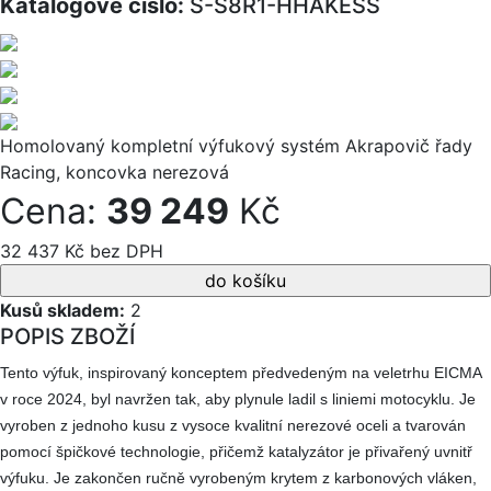
Katalogové číslo:
S-S8R1-HHAKESS
Homolovaný kompletní výfukový systém Akrapovič řady
Racing, koncovka nerezová
Cena:
39 249
Kč
32 437 Kč bez DPH
Kusů skladem:
2
POPIS ZBOŽÍ
Tento výfuk, inspirovaný konceptem předvedeným na veletrhu EICMA
v roce 2024, byl navržen tak, aby plynule ladil s liniemi motocyklu. Je
vyroben z jednoho kusu z vysoce kvalitní nerezové oceli a tvarován
pomocí špičkové technologie, přičemž katalyzátor je přivařený uvnitř
výfuku. Je zakončen ručně vyrobeným krytem z karbonových vláken,