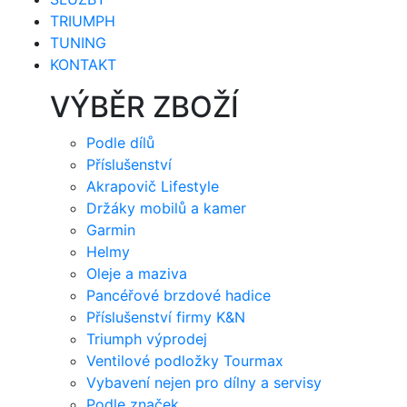
TRIUMPH
TUNING
KONTAKT
VÝBĚR ZBOŽÍ
Podle dílů
Příslušenství
Akrapovič Lifestyle
Držáky mobilů a kamer
Garmin
Helmy
Oleje a maziva
Pancéřové brzdové hadice
Příslušenství firmy K&N
Triumph výprodej
Ventilové podložky Tourmax
Vybavení nejen pro dílny a servisy
Podle značek