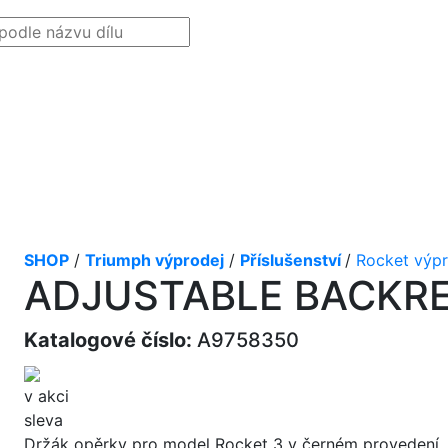
SHOP
/
Triumph výprodej
/
Příslušenství
/
Rocket výpr
ADJUSTABLE BACKRE
Katalogové číslo:
A9758350
v akci
sleva
Držák opěrky pro model Rocket 3 v černém provedení.