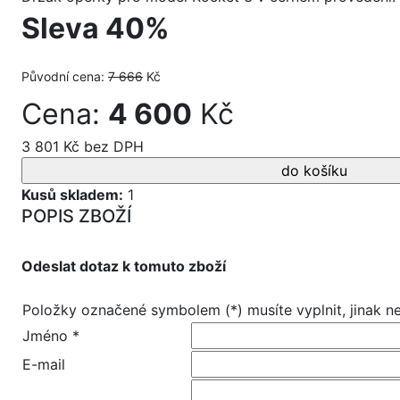
Sleva 40%
Původní cena:
7 666
Kč
Cena:
4 600
Kč
3 801 Kč bez DPH
Kusů skladem:
1
POPIS ZBOŽÍ
Odeslat dotaz k tomuto zboží
Položky označené symbolem (*) musíte vyplnit, jinak 
Jméno *
E-mail