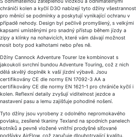
S odnímatelnou zateplenou vložkou a odnímatelnými
chrániči kolen a kyčlí D3O nabízejí tyto džíny všestrannost
pro měnící se podmínky a poskytují vynikající ochranu v
případě nehody. Design byl pečlivě promyšlený, s velkými
kapsami umístěnými pro snadný přístup během jízdy a
zipy a klínky na nohavicích, které vám dávají možnost
nosit boty pod kalhotami nebo přes ně.
Džíny Cannock Adventure Tourer lze kombinovat s
jakoukoli svrchní bundou Adventure Touring, což z nich
dělá skvělý doplněk k vaší jízdní výbavě. Jsou
certifikovány CE dle normy EN 17092-3 AA a
certifikovány CE dle normy EN 1621-1 pro chrániče kyčlí i
kolen. Reflexní detaily zvyšují viditelnost jezdce a
nastavení pasu a lemu zajišťuje pohodlné nošení.
Tyto džíny jsou vyrobeny z odolného nepromokavého
povlaku, zesílené tkaniny Texland na spodních panelech
kotníků a pevně vložené vnitřní prodyšné síťované
podšívky AirFlow, což zaručuje dlouhotrvající kvalitu.