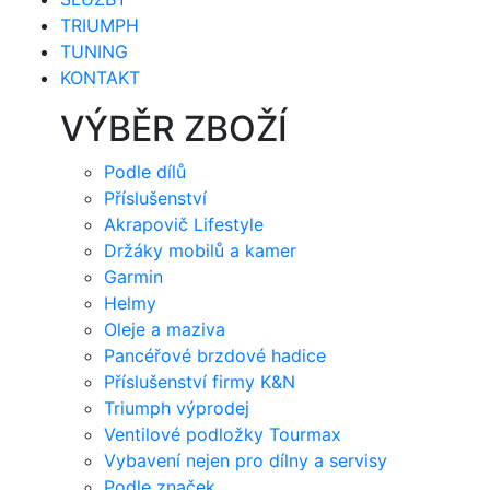
TRIUMPH
TUNING
KONTAKT
VÝBĚR ZBOŽÍ
Podle dílů
Příslušenství
Akrapovič Lifestyle
Držáky mobilů a kamer
Garmin
Helmy
Oleje a maziva
Pancéřové brzdové hadice
Příslušenství firmy K&N
Triumph výprodej
Ventilové podložky Tourmax
Vybavení nejen pro dílny a servisy
Podle značek