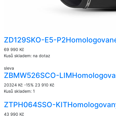
ZD129SKO-E5-P2
Homologované
69 990 Kč
Kusů skladem: na dotaz
sleva
ZBMW526SCO-LIM
Homologovan
20324 Kč
-15%
23 910 Kč
Kusů skladem: 1
ZTPH064SSO-KIT
Homologovaný
43 990 Kč