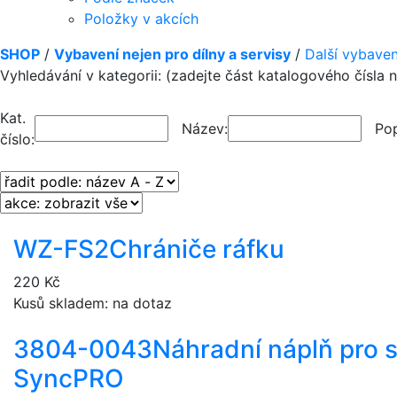
Položky v akcích
SHOP
/
Vybavení nejen pro dílny a servisy
/
Další vybaven
Vyhledávání v kategorii: (zadejte část katalogového čísla
Kat.
Název:
Pop
číslo:
WZ-FS2
Chrániče ráfku
220 Kč
Kusů skladem: na dotaz
3804-0043
Náhradní náplň pro 
SyncPRO