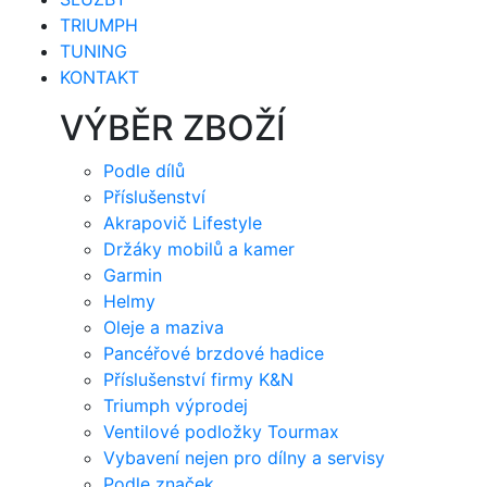
TRIUMPH
TUNING
KONTAKT
VÝBĚR ZBOŽÍ
Podle dílů
Příslušenství
Akrapovič Lifestyle
Držáky mobilů a kamer
Garmin
Helmy
Oleje a maziva
Pancéřové brzdové hadice
Příslušenství firmy K&N
Triumph výprodej
Ventilové podložky Tourmax
Vybavení nejen pro dílny a servisy
Podle značek