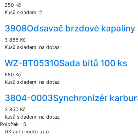
250 Kč
Kusů skladem: 2
3908
Odsavač brzdové kapaliny
3 866 Kč
Kusů skladem: na dotaz
WZ-BT05310
Sada bitů 100 ks
550 Kč
Kusů skladem: na dotaz
3804-0003
Synchronizér karbu
3 850 Kč
Kusů skladem: na dotaz
Položek : 5
DK auto-moto s.r.o.