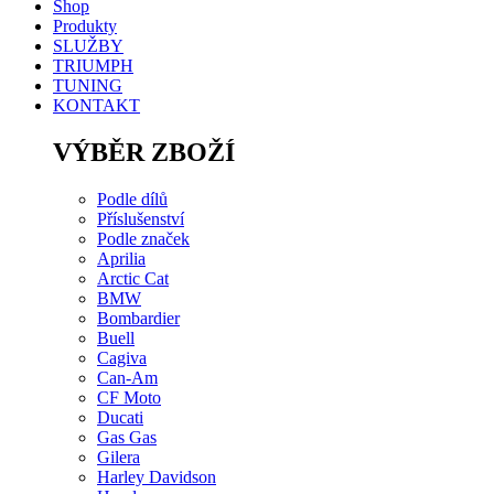
Shop
Produkty
SLUŽBY
TRIUMPH
TUNING
KONTAKT
VÝBĚR ZBOŽÍ
Podle dílů
Příslušenství
Podle značek
Aprilia
Arctic Cat
BMW
Bombardier
Buell
Cagiva
Can-Am
CF Moto
Ducati
Gas Gas
Gilera
Harley Davidson