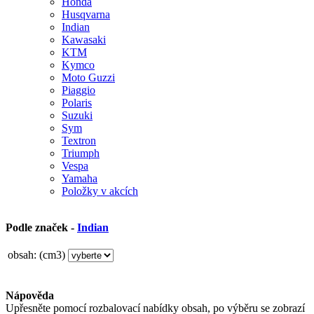
Honda
Husqvarna
Indian
Kawasaki
KTM
Kymco
Moto Guzzi
Piaggio
Polaris
Suzuki
Sym
Textron
Triumph
Vespa
Yamaha
Položky v akcích
Podle značek -
Indian
obsah: (cm3)
Nápověda
Upřesněte pomocí rozbalovací nabídky obsah, po výběru se zobrazí