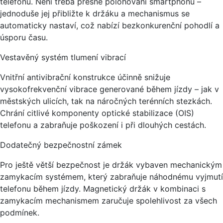
telefonu. Není třeba přesné polohování smartphonu –
jednoduše jej přibližte k držáku a mechanismus se
automaticky nastaví, což nabízí bezkonkurenční pohodlí a
úsporu času.
Vestavěný systém tlumení vibrací
Vnitřní antivibrační konstrukce účinně snižuje
vysokofrekvenční vibrace generované během jízdy – jak v
městských ulicích, tak na náročných terénních stezkách.
Chrání citlivé komponenty optické stabilizace (OIS)
telefonu a zabraňuje poškození i při dlouhých cestách.
Dodatečný bezpečnostní zámek
Pro ještě větší bezpečnost je držák vybaven mechanickým
zamykacím systémem, který zabraňuje náhodnému vyjmutí
telefonu během jízdy. Magnetický držák v kombinaci s
zamykacím mechanismem zaručuje spolehlivost za všech
podmínek.