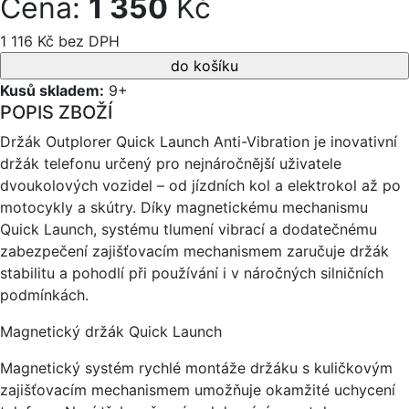
Cena:
1 350
Kč
1 116 Kč bez DPH
Kusů skladem:
9+
POPIS ZBOŽÍ
Držák Outplorer Quick Launch Anti-Vibration je inovativní
držák telefonu určený pro nejnáročnější uživatele
dvoukolových vozidel – od jízdních kol a elektrokol až po
motocykly a skútry. Díky magnetickému mechanismu
Quick Launch, systému tlumení vibrací a dodatečnému
zabezpečení zajišťovacím mechanismem zaručuje držák
stabilitu a pohodlí při používání i v náročných silničních
podmínkách.
Magnetický držák Quick Launch
Magnetický systém rychlé montáže držáku s kuličkovým
zajišťovacím mechanismem umožňuje okamžité uchycení