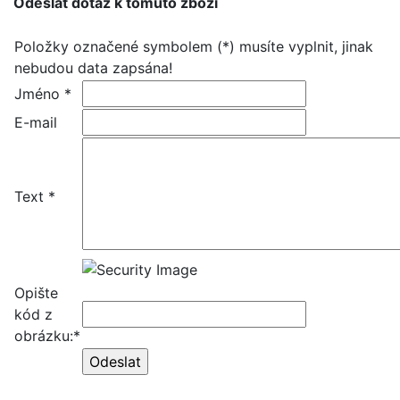
Odeslat dotaz k tomuto zboží
Položky označené symbolem (*) musíte vyplnit, jinak
nebudou data zapsána!
Jméno *
E-mail
Text *
Opište
kód z
obrázku:*