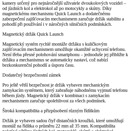
kamery určený pro nejnáročnější uživatele dvoukolových vozidel –
od jízdních kol a elektrokol až po motocykly a skútry. Díky
magnetickému mechanismu Quick Launch a dodatečnému
zabezpečení zajišťovacím mechanismem zaručuje držák stabilitu a
pohodlí při používání i v náročných silničních podmínkách.
Magnetický držák Quick Launch
Magnetický systém rychlé montáže držáku s kuličkovým
zajišťovacím mechanismem umožňuje okamžité uchycení telefonu.
Není třeba přesné polohování smartphonu – jednoduše jej přibližte k
držáku a mechanismus se automaticky nastaví, což nabízí
bezkonkurenční pohodlí a úsporu času.
Dodatečný bezpečnostní zámek
Pro ještě větší bezpečnost je držák vybaven mechanickým
zamykacím systémem, který zabraňuje náhodnému vyjmutí telefonu
během jízdy. Magnetický držák v kombinaci s zamykacím
mechanismem zaručuje spolehlivost za všech podmínek.
Široká kompatibilita a přizpůsobení různým řídítkům
Držák je vybaven sadou čtyř distančních kroužků, které umožňují
montáž na řídítka o průměru 22 mm až 35 mm. Kompatibilita