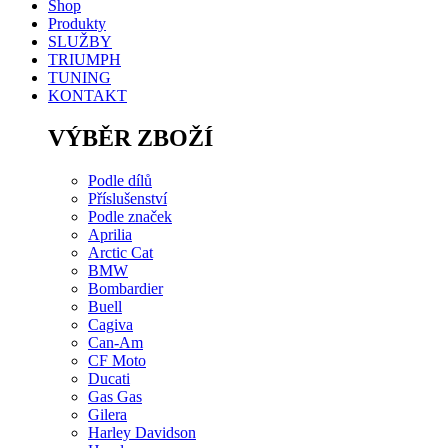
Shop
Produkty
SLUŽBY
TRIUMPH
TUNING
KONTAKT
VÝBĚR ZBOŽÍ
Podle dílů
Příslušenství
Podle značek
Aprilia
Arctic Cat
BMW
Bombardier
Buell
Cagiva
Can-Am
CF Moto
Ducati
Gas Gas
Gilera
Harley Davidson