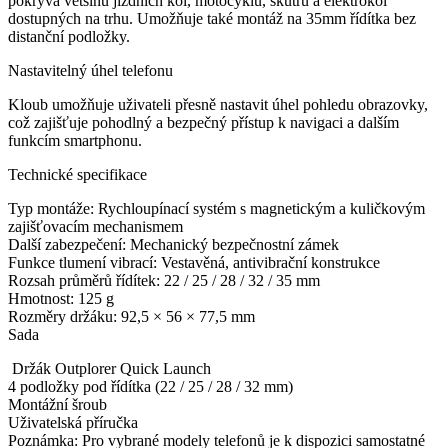
pokrývá většinu jízdních kol, motocyklů, skútrů a elektrokol
dostupných na trhu. Umožňuje také montáž na 35mm řídítka bez
distanční podložky.
Nastavitelný úhel telefonu
Kloub umožňuje uživateli přesně nastavit úhel pohledu obrazovky,
což zajišťuje pohodlný a bezpečný přístup k navigaci a dalším
funkcím smartphonu.
Technické specifikace
Typ montáže: Rychloupínací systém s magnetickým a kuličkovým
zajišťovacím mechanismem
Další zabezpečení: Mechanický bezpečnostní zámek
Funkce tlumení vibrací: Vestavěná, antivibrační konstrukce
Rozsah průměrů řídítek: 22 / 25 / 28 / 32 / 35 mm
Hmotnost: 125 g
Rozměry držáku: 92,5 × 56 × 77,5 mm
Sada
Držák Outplorer Quick Launch
4 podložky pod řídítka (22 / 25 / 28 / 32 mm)
Montážní šroub
Uživatelská příručka
Poznámka: Pro vybrané modely telefonů je k dispozici samostatné