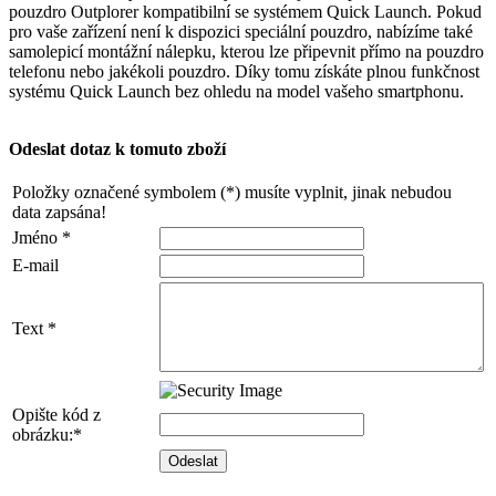
pouzdro Outplorer kompatibilní se systémem Quick Launch. Pokud
pro vaše zařízení není k dispozici speciální pouzdro, nabízíme také
samolepicí montážní nálepku, kterou lze připevnit přímo na pouzdro
telefonu nebo jakékoli pouzdro. Díky tomu získáte plnou funkčnost
systému Quick Launch bez ohledu na model vašeho smartphonu.
Odeslat dotaz k tomuto zboží
Položky označené symbolem (*) musíte vyplnit, jinak nebudou
data zapsána!
Jméno *
E-mail
Text *
Opište kód z
obrázku:*