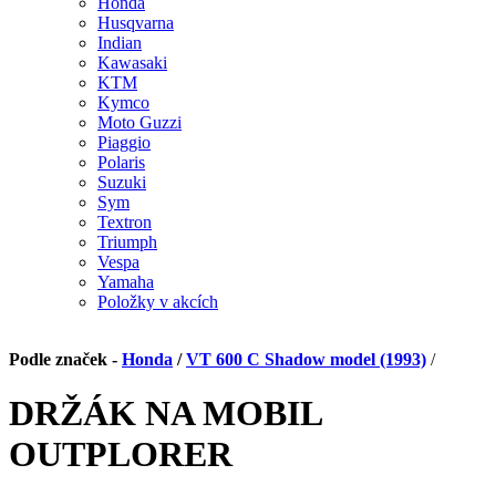
Honda
Husqvarna
Indian
Kawasaki
KTM
Kymco
Moto Guzzi
Piaggio
Polaris
Suzuki
Sym
Textron
Triumph
Vespa
Yamaha
Položky v akcích
Podle značek -
Honda
/
VT 600 C Shadow model (1993)
/
DRŽÁK NA MOBIL
OUTPLORER