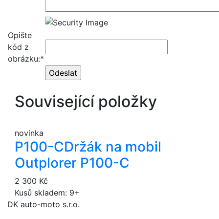
Opište
kód z
obrázku:*
Související položky
novinka
P100-C
Držák na mobil
Outplorer P100-C
2 300 Kč
Kusů skladem: 9+
DK auto-moto s.r.o.