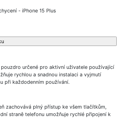
chycení - iPhone 15 Plus
ouzdro určené pro aktivní uživatele používající
ňuje rychlou a snadnou instalaci a vyjmutí
asu při každodenním používání.
eň zachovává plný přístup ke všem tlačítkům,
ní straně telefonu umožňuje rychlé připojení k