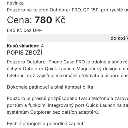
novinka
Pouzdro na telefon Outplorer PRO, QP 15P, pro rychlé u
Cena:
780
Kč
645 Kč bez DPH
Kusů skladem:
4
POPIS ZBOŽÍ
Pouzdro Outplorer Phone Case PRO je odolné a stylové p
úchyty Outplorer Quick Launch. Magnetický design umož
telefonu, což zajišťuje maximální efektivitu a úsporu č
Dokonale padnoucí a plná kompatibilita
Pouzdro je přesně přizpůsobeno tvaru telefonu a zárov
portům a funkcím. Integrovaný port Quick Launch na zad
systémům Outplorer bez dalších adaptérů.
Rychlé připojení a pohodlné zapnutí