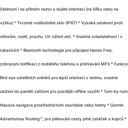
čitelností i na přímém slunci a duální orientací (na šířku nebo na
výšku) * Tvrzené voděodolné sklo (IPX7) * Vysoká odolnost proti
otřesům, vodě, prachu, UV záření atd. * Snadná ovladatelnost i v
rukavicích * Bluetooth technologie pro připojení Hands Free,
zobrazení notifikací z mobilního telefonu a přehrávání MP3 * Funkce
Bird eye satelitních snímků pro lepší orientaci v terénu, snadné
uložení do paměti zařízení pro pozdější offline využití * Turn-by-turn
hlasová navigace prostřednictvím sluchátek nebo helmy * Garmin
Adventurous Routing™; pro plánování cesty plné zatáček a kopců *