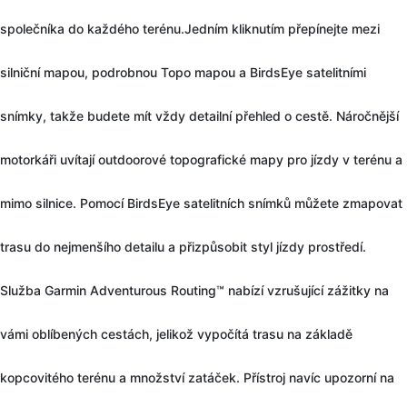
společníka do každého terénu.Jedním kliknutím přepínejte mezi
silniční mapou, podrobnou Topo mapou a BirdsEye satelitními
snímky, takže budete mít vždy detailní přehled o cestě. Náročnější
motorkáři uvítají outdoorové topografické mapy pro jízdy v terénu a
mimo silnice. Pomocí BirdsEye satelitních snímků můžete zmapovat
trasu do nejmenšího detailu a přizpůsobit styl jízdy prostředí.
Služba Garmin Adventurous Routing™ nabízí vzrušující zážitky na
vámi oblíbených cestách, jelikož vypočítá trasu na základě
kopcovitého terénu a množství zatáček. Přístroj navíc upozorní na