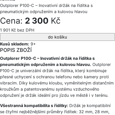
Outplorer P100-C – Inovativní držák na řídítka s
pneumatickým odpružením a kulovou hlavou
Cena:
2 300
Kč
1 901 Kč bez DPH
Kusů skladem:
9+
POPIS ZBOŽÍ
Outplorer P100-C – Inovativní držák na řídítka s
pneumatickým odpružením a kulovou hlavou.
Outplorer
P100-C je univerzální držák na řídítka, který kombinuje
přesné uchycení s ochranou telefonu nebo kamery proti
vibracím. Díky kulovému kloubu, vyměnitelným distančním
kroužkům a patentovanému systému vzduchového
odpružení je držák ideální pro jízdu ve městě i v terénu.
Všestranná kompatibilita s řídítky:
Držák je kompatibilní
se čtyřmi nejběžnějšími průměry řídítek: 32 mm, 28 mm,