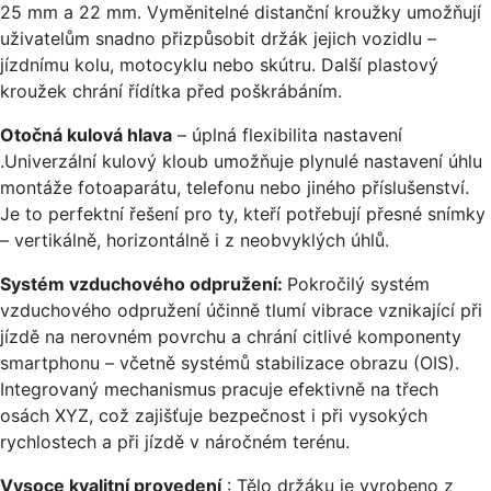
25 mm a 22 mm. Vyměnitelné distanční kroužky umožňují
uživatelům snadno přizpůsobit držák jejich vozidlu –
jízdnímu kolu, motocyklu nebo skútru. Další plastový
kroužek chrání řídítka před poškrábáním.
Otočná kulová hlava
– úplná flexibilita nastavení
.Univerzální kulový kloub umožňuje plynulé nastavení úhlu
montáže fotoaparátu, telefonu nebo jiného příslušenství.
Je to perfektní řešení pro ty, kteří potřebují přesné snímky
– vertikálně, horizontálně i z neobvyklých úhlů.
Systém vzduchového odpružení:
Pokročilý systém
vzduchového odpružení účinně tlumí vibrace vznikající při
jízdě na nerovném povrchu a chrání citlivé komponenty
smartphonu – včetně systémů stabilizace obrazu (OIS).
Integrovaný mechanismus pracuje efektivně na třech
osách XYZ, což zajišťuje bezpečnost i při vysokých
rychlostech a při jízdě v náročném terénu.
Vysoce kvalitní provedení
: Tělo držáku je vyrobeno z