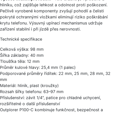
hliníku, což zajišťuje lehkost a odolnost proti poškození.
Pečlivě vyrobené komponenty zvyšují pohodlí a čelisti
pokryté ochrannými vložkami eliminují riziko poškrábání
krytu telefonu. Výsuvný upínací mechanismus udržuje
zařízení stabilní i při jízdě přes nerovnosti.
Technické specifikace
Celková výška: 98 mm
Šířka základny: 40 mm
Tloušťka těla: 12 mm
Průměr kulové hlavy: 25,4 mm (1 palec)
Podporované průměry řídítek: 22 mm, 25 mm, 28 mm, 32
mm
Materiál: hliník, plast (kroužky)
Rozsah šířky telefonu: 63–97 mm
Příslušenství: závit 1/4", patice pro chladné uchycení,
rozšiřitelné o další příslušenství
Outplorer P100-C kombinuje funkčnost, bezpečnost a