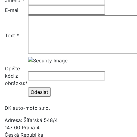
Jméno *
E-mail
Text *
Opište
kód z
obrázku:*
DK auto-moto s.r.o.
Adresa: Šífařská 548/4
147 00 Praha 4
Česká Republika