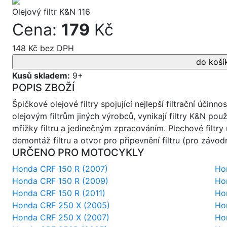
Olejový filtr K&N 116
Cena:
179
Kč
148 Kč bez DPH
Kusů skladem:
9+
POPIS ZBOŽÍ
Špičkové olejové filtry spojující nejlepší filtrační účinn
olejovým filtrům jiných výrobců, vynikají filtry K&N použi
mřížky filtru a jedinečným zpracováním. Plechové filtr
demontáž filtru a otvor pro připevnění filtru (pro závodn
URČENO PRO MOTOCYKLY
Honda CRF 150 R (2007)
Ho
Honda CRF 150 R (2009)
Ho
Honda CRF 150 R (2011)
Ho
Honda CRF 250 X (2005)
Ho
Honda CRF 250 X (2007)
Ho