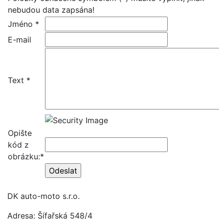
nebudou data zapsána!
Jméno *
E-mail
Text *
Opište
kód z
obrázku:*
DK auto-moto s.r.o.
Adresa: Šífařská 548/4