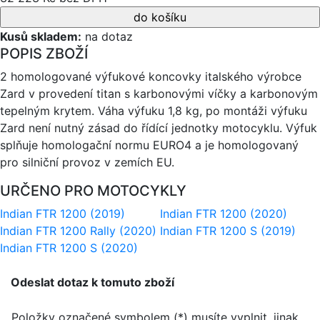
Kusů skladem:
na dotaz
POPIS ZBOŽÍ
2 homologované výfukové koncovky italského výrobce
Zard v provedení titan s karbonovými víčky a karbonovým
tepelným krytem. Váha výfuku 1,8 kg, po montáži výfuku
Zard není nutný zásad do řídící jednotky motocyklu. Výfuk
splňuje homologační normu EURO4 a je homologovaný
pro silniční provoz v zemích EU.
URČENO PRO MOTOCYKLY
Indian FTR 1200 (2019)
Indian FTR 1200 (2020)
Indian FTR 1200 Rally (2020)
Indian FTR 1200 S (2019)
Indian FTR 1200 S (2020)
Odeslat dotaz k tomuto zboží
Položky označené symbolem (*) musíte vyplnit, jinak