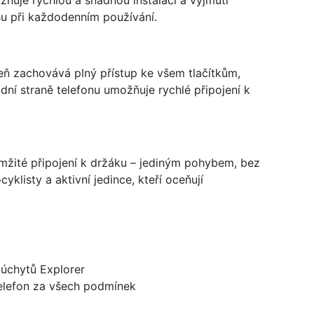
ňuje rychlou a snadnou instalaci a vyjmutí
asu při každodenním používání.
eň zachovává plný přístup ke všem tlačítkům,
ní straně telefonu umožňuje rychlé připojení k
žité připojení k držáku – jediným pohybem, bez
cyklisty a aktivní jedince, kteří oceňují
 úchytů Explorer
telefon za všech podmínek