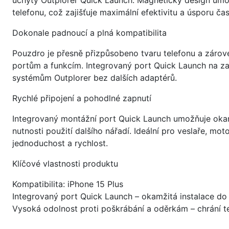
úchyty Outplorer Quick Launch. Magnetický design umož
telefonu, což zajišťuje maximální efektivitu a úsporu č
Dokonale padnoucí a plná kompatibilita
Pouzdro je přesně přizpůsobeno tvaru telefonu a zárov
portům a funkcím. Integrovaný port Quick Launch na zad
systémům Outplorer bez dalších adaptérů.
Rychlé připojení a pohodlné zapnutí
Integrovaný montážní port Quick Launch umožňuje okam
nutnosti použití dalšího nářadí. Ideální pro veslaře, moto
jednoduchost a rychlost.
Klíčové vlastnosti produktu
Kompatibilita: iPhone 15 Plus
Integrovaný port Quick Launch – okamžitá instalace do
Vysoká odolnost proti poškrábání a oděrkám – chrání 