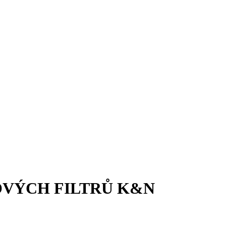
OVÝCH FILTRŮ K&N