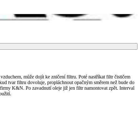
duchem, může dojít ke zničení filtru. Poté nastříkat filtr čističem
 Pokud tvar filtru dovoluje, propláchnout opačným směrem než bude do
irmy K&N. Po zavadnutí oleje již jen filtr namontovat zpět. Interval
užití.