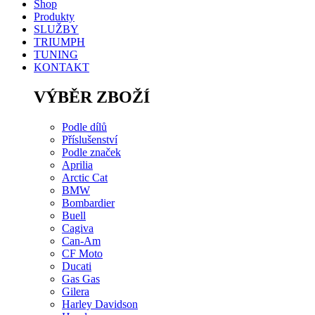
Shop
Produkty
SLUŽBY
TRIUMPH
TUNING
KONTAKT
VÝBĚR ZBOŽÍ
Podle dílů
Příslušenství
Podle značek
Aprilia
Arctic Cat
BMW
Bombardier
Buell
Cagiva
Can-Am
CF Moto
Ducati
Gas Gas
Gilera
Harley Davidson