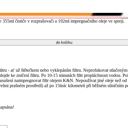
 355ml čističe v rozprašovači a 192ml impregnačního oleje ve spreji.
ltru - ať už štětečkem nebo vyklepáním filtru. Neprofukovat stlačeným vz
, dojde ke zničení filtru. Po 10-15 minutách filtr propláchnout vodou.
usušení naimpregnovat filtr olejem K&N. Nepoužívat jiné oleje než od f
elmi prašném prostředí) až po 15tisíc kilometrů při běžném silničním po
zapsána!