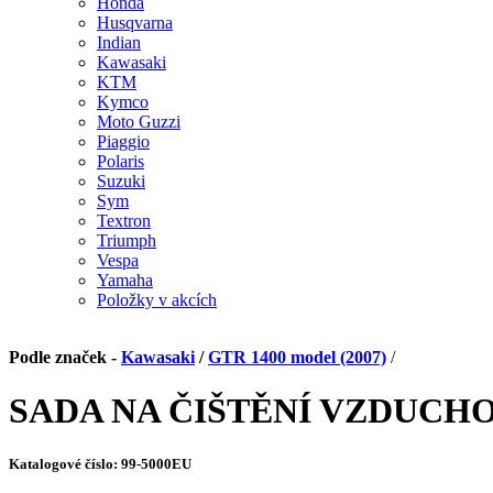
Honda
Husqvarna
Indian
Kawasaki
KTM
Kymco
Moto Guzzi
Piaggio
Polaris
Suzuki
Sym
Textron
Triumph
Vespa
Yamaha
Položky v akcích
Podle značek -
Kawasaki
/
GTR 1400 model (2007)
/
SADA NA ČIŠTĚNÍ VZDUCH
Katalogové číslo:
99-5000EU