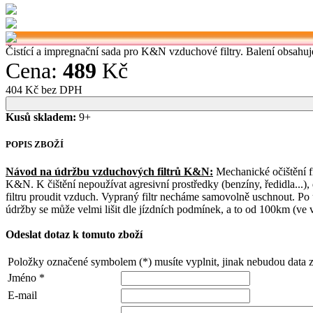
Čistící a impregnační sada pro K&N vzduchové filtry. Balení obsahuje
Cena:
489
Kč
404 Kč bez DPH
Kusů skladem:
9+
POPIS ZBOŽÍ
Návod na údržbu vzduchových filtrů K&N:
Mechanické očištění fi
K&N. K čištění nepoužívat agresivní prostředky (benzíny, ředidla...)
filtru proudit vzduch. Vypraný filtr necháme samovolně uschnout. Po 
údržby se může velmi lišit dle jízdních podmínek, a to od 100km (ve v
Odeslat dotaz k tomuto zboží
Položky označené symbolem (*) musíte vyplnit, jinak nebudou data 
Jméno *
E-mail