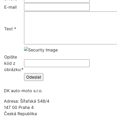
E-mail
Text *
Opište
kód z
obrázku:*
DK auto-moto s.r.o.
Adresa: Šífařská 548/4
147 00 Praha 4
Česká Republika