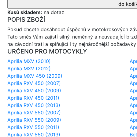
Kusů skladem:
na dotaz
POPIS ZBOŽÍ
Pokud chcete dosáhnout úspěchů v motokrosových závo
Tato směs Vám zajistí silný, neměnný a neuvadající brz
na závodní trati a splňující i ty nejnáročnější požada
URČENO PRO MOTOCYKLY
Aprilia MXV (2010)
Apr
Aprilia MXV (2012)
Apr
Aprilia MXV 450 (2009)
Apr
Aprilia RXV 450 (2007)
Apr
Aprilia RXV 450 (2009)
Apr
Aprilia RXV 450 (2011)
Apr
Aprilia RXV 450 (2013)
Apr
Aprilia RXV 550 (2007)
Apr
Aprilia RXV 550 (2009)
Apr
Aprilia RXV 550 (2011)
Apr
Aprilia RXV 550 (2013)
Be