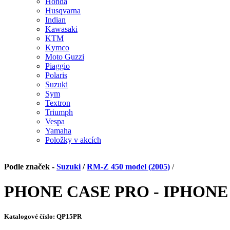
Honda
Husqvarna
Indian
Kawasaki
KTM
Kymco
Moto Guzzi
Piaggio
Polaris
Suzuki
Sym
Textron
Triumph
Vespa
Yamaha
Položky v akcích
Podle značek -
Suzuki
/
RM-Z 450 model (2005)
/
PHONE CASE PRO - IPHONE
Katalogové číslo:
QP15PR