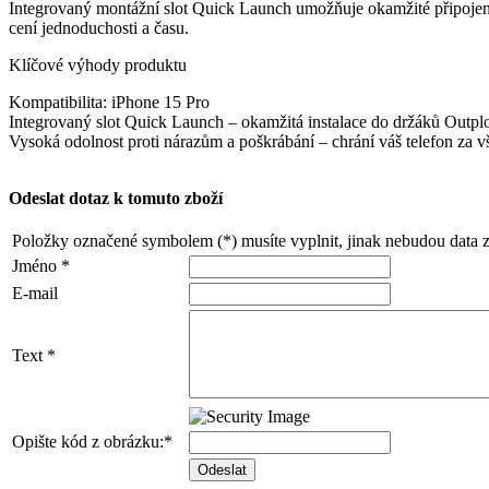
Integrovaný montážní slot Quick Launch umožňuje okamžité připojení k 
cení jednoduchosti a času.
Klíčové výhody produktu
Kompatibilita: iPhone 15 Pro
Integrovaný slot Quick Launch – okamžitá instalace do držáků Outpl
Vysoká odolnost proti nárazům a poškrábání – chrání váš telefon za
Odeslat dotaz k tomuto zboží
Položky označené symbolem (*) musíte vyplnit, jinak nebudou data 
Jméno *
E-mail
Text *
Opište kód z obrázku:*