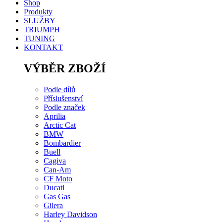
Shop
Produkty
SLUŽBY
TRIUMPH
TUNING
KONTAKT
VÝBĚR ZBOŽÍ
Podle dílů
Příslušenství
Podle značek
Aprilia
Arctic Cat
BMW
Bombardier
Buell
Cagiva
Can-Am
CF Moto
Ducati
Gas Gas
Gilera
Harley Davidson