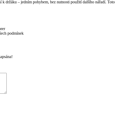
držáku – jedním pohybem, bez nutnosti použití dalšího nářadí. Toto je i
orer
 všech podmínek
zapsána!