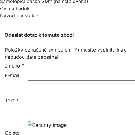
Samolepicí páska 3M™ (nainstalována)
Čisticí hadřík
Návod k instalaci
Odeslat dotaz k tomuto zboží
Položky označené symbolem (*) musíte vyplnit, jinak
nebudou data zapsána!
Jméno *
E-mail
Text *
Opište