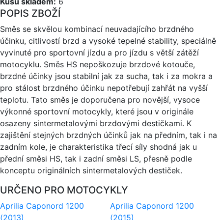
Kusů skladem:
6
POPIS ZBOŽÍ
Směs se skvělou kombinací neuvadajícího brzdného
účinku, citlivostí brzd a vysoké tepelné stability, speciálně
vyvinuté pro sportovní jízdu a pro jízdu s větší zátěží
motocyklu. Směs HS nepoškozuje brzdové kotouče,
brzdné účinky jsou stabilní jak za sucha, tak i za mokra a
pro stálost brzdného účinku nepotřebují zahřát na vyšší
teplotu. Tato směs je doporučena pro novější, vysoce
výkonné sportovní motocykly, které jsou v originále
osazeny sintermetalovými brzdovými destičkami. K
zajištění stejných brzdných účinků jak na předním, tak i na
zadním kole, je charakteristika třecí síly shodná jak u
přední směsi HS, tak i zadní směsi LS, přesně podle
konceptu originálních sintermetalových destiček.
URČENO PRO MOTOCYKLY
Aprilia Caponord 1200
Aprilia Caponord 1200
(2013)
(2015)