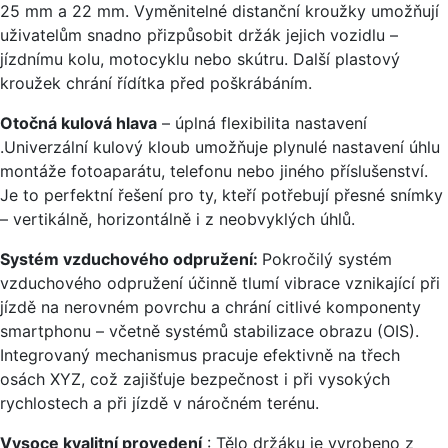
25 mm a 22 mm. Vyměnitelné distanční kroužky umožňují
uživatelům snadno přizpůsobit držák jejich vozidlu –
jízdnímu kolu, motocyklu nebo skútru. Další plastový
kroužek chrání řídítka před poškrábáním.
Otočná kulová hlava
– úplná flexibilita nastavení
.Univerzální kulový kloub umožňuje plynulé nastavení úhlu
montáže fotoaparátu, telefonu nebo jiného příslušenství.
Je to perfektní řešení pro ty, kteří potřebují přesné snímky
– vertikálně, horizontálně i z neobvyklých úhlů.
Systém vzduchového odpružení:
Pokročilý systém
vzduchového odpružení účinně tlumí vibrace vznikající při
jízdě na nerovném povrchu a chrání citlivé komponenty
smartphonu – včetně systémů stabilizace obrazu (OIS).
Integrovaný mechanismus pracuje efektivně na třech
osách XYZ, což zajišťuje bezpečnost i při vysokých
rychlostech a při jízdě v náročném terénu.
Vysoce kvalitní provedení
: Tělo držáku je vyrobeno z