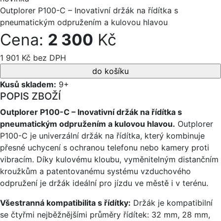
Outplorer P100-C – Inovativní držák na řídítka s
pneumatickým odpružením a kulovou hlavou
Cena:
2 300
Kč
1 901 Kč bez DPH
Kusů skladem:
9+
POPIS ZBOŽÍ
Outplorer P100-C – Inovativní držák na řídítka s
pneumatickým odpružením a kulovou hlavou.
Outplorer
P100-C je univerzální držák na řídítka, který kombinuje
přesné uchycení s ochranou telefonu nebo kamery proti
vibracím. Díky kulovému kloubu, vyměnitelným distančním
kroužkům a patentovanému systému vzduchového
odpružení je držák ideální pro jízdu ve městě i v terénu.
Všestranná kompatibilita s řídítky:
Držák je kompatibilní
se čtyřmi nejběžnějšími průměry řídítek: 32 mm, 28 mm,