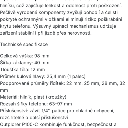
hliníku, což zajišťuje lehkost a odolnost proti poškození.
Pečlivě vyrobené komponenty zvyšují pohodlí a čelisti
pokryté ochrannými vložkami eliminují riziko poškrábání
krytu telefonu. Výsuvný upínací mechanismus udržuje
zařízení stabilní i při jízdě přes nerovnosti.
Technické specifikace
Celková výška: 98 mm
Šířka základny: 40 mm
Tloušťka těla: 12 mm
Průměr kulové hlavy: 25,4 mm (1 palec)
Podporované průměry řídítek: 22 mm, 25 mm, 28 mm, 32
mm
Materiál: hliník, plast (kroužky)
Rozsah šířky telefonu: 63–97 mm
Příslušenství: závit 1/4", patice pro chladné uchycení,
rozšiřitelné o další příslušenství
Outplorer P100-C kombinuje funkčnost, bezpečnost a