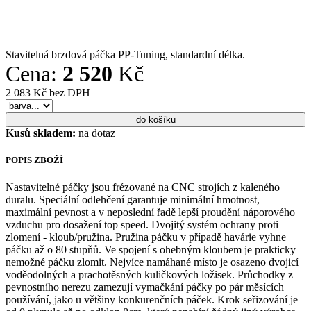
Stavitelná brzdová páčka PP-Tuning, standardní délka.
Cena:
2 520
Kč
2 083 Kč bez DPH
Kusů skladem:
na dotaz
POPIS ZBOŽÍ
Nastavitelné páčky jsou frézované na CNC strojích z kaleného
duralu. Speciální odlehčení garantuje minimální hmotnost,
maximální pevnost a v neposlední řadě lepší proudění náporového
vzduchu pro dosažení top speed. Dvojitý systém ochrany proti
zlomení - kloub/pružina. Pružina páčku v případě havárie vyhne
páčku až o 80 stupňů. Ve spojení s ohebným kloubem je prakticky
nemožné páčku zlomit. Nejvíce namáhané místo je osazeno dvojicí
voděodolných a prachotěsných kuličkových ložisek. Průchodky z
pevnostního nerezu zamezují vymačkání páčky po pár měsících
používání, jako u většiny konkurenčních páček. Krok seřizování je