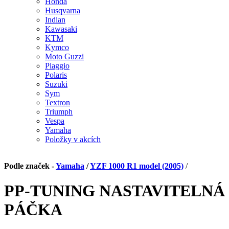
Honda
Husqvarna
Indian
Kawasaki
KTM
Kymco
Moto Guzzi
Piaggio
Polaris
Suzuki
Sym
Textron
Triumph
Vespa
Yamaha
Položky v akcích
Podle značek -
Yamaha
/
YZF 1000 R1 model (2005)
/
PP-TUNING NASTAVITELNÁ
PÁČKA