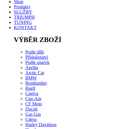
Shop
Produkty
SLUŽBY
TRIUMPH
TUNING
KONTAKT
VÝBĚR ZBOŽÍ
Podle dílů
Příslušenství
Podle značek
Aprilia
Arctic Cat
BMW
Bombardier
Buell
Cagiva
Can-Am
CF Moto
Ducati
Gas Gas
Gilera
Harley Davidson