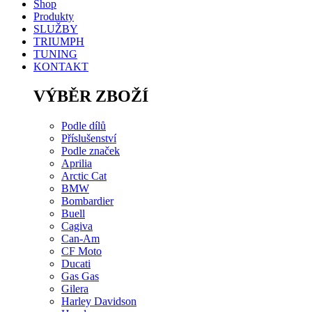
Shop
Produkty
SLUŽBY
TRIUMPH
TUNING
KONTAKT
VÝBĚR ZBOŽÍ
Podle dílů
Příslušenství
Podle značek
Aprilia
Arctic Cat
BMW
Bombardier
Buell
Cagiva
Can-Am
CF Moto
Ducati
Gas Gas
Gilera
Harley Davidson