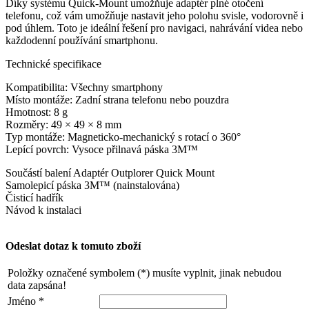
Díky systému Quick-Mount umožňuje adaptér plné otočení
telefonu, což vám umožňuje nastavit jeho polohu svisle, vodorovně i
pod úhlem. Toto je ideální řešení pro navigaci, nahrávání videa nebo
každodenní používání smartphonu.
Technické specifikace
Kompatibilita: Všechny smartphony
Místo montáže: Zadní strana telefonu nebo pouzdra
Hmotnost: 8 g
Rozměry: 49 × 49 × 8 mm
Typ montáže: Magneticko-mechanický s rotací o 360°
Lepící povrch: Vysoce přilnavá páska 3M™
Součástí balení Adaptér Outplorer Quick Mount
Samolepicí páska 3M™ (nainstalována)
Čisticí hadřík
Návod k instalaci
Odeslat dotaz k tomuto zboží
Položky označené symbolem (*) musíte vyplnit, jinak nebudou
data zapsána!
Jméno *