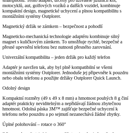
smartphonu. Tento adaptér, určený pro uživatele jízdních kol,
motocyklů, aut, golfových vozíků a dalších vozidel, kombinuje
kompaktní design, magnetické uchycení a plnou kompatibilitu s
montážními systémy Outplorer.
Magnetický držák se zámkem – bezpečnost a pohodlí
Magneticko-mechanická technologie adaptéru kombinuje silný
magnet s kuličkovým zámkem. To umožňuje rychlé, bezpečné a
přesné upevnění telefonu bez nutnosti přesného zarovnání.
Univerzální kompatibilita – jeden držák pro každý telefon
Adaptér je navržen tak, aby byl plně kompatibilní se všemi
montážními systémy Outplorer. Jednoduše jej připevněte k pouzdru
nebo obalu telefonu a použijte držáky Outplorer Quick Launch.
Odolný design
Kompaktní rozměry (49 x 49 x 8 mm) a hmotnost pouhých 8 g činí
adaptér prakticky neviditelným a nepřidávají žádnou zbytečnou
hmotnost. Odolná páska 3M™ zajišťuje bezpečné uchycení k
telefonu nebo pouzdru a po sejmutí nezanechává žádné zbytky.
Úplné polohování – rotace o 360°