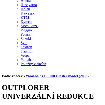
Honda
Husqvarna
Indian
Kawasaki
KTM
Kymco
Moto Guzzi
Piaggio
Polaris
Suzuki
Sym
Textron
Triumph
Vespa
Yamaha
Položky v akcích
Podle značek -
Yamaha
/
YFS 200 Blaster model (2003)
/
OUTPLORER
UNIVERZÁLNÍ REDUKCE