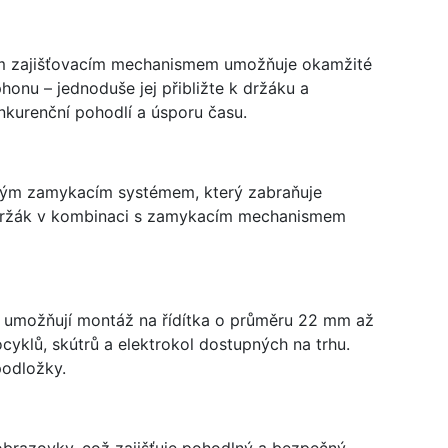
ým zajišťovacím mechanismem umožňuje okamžité
honu – jednoduše jej přibližte k držáku a
kurenční pohodlí a úsporu času.
ckým zamykacím systémem, který zabraňuje
 držák v kombinaci s zamykacím mechanismem
é umožňují montáž na řídítka o průměru 22 mm až
cyklů, skútrů a elektrokol dostupných na trhu.
podložky.