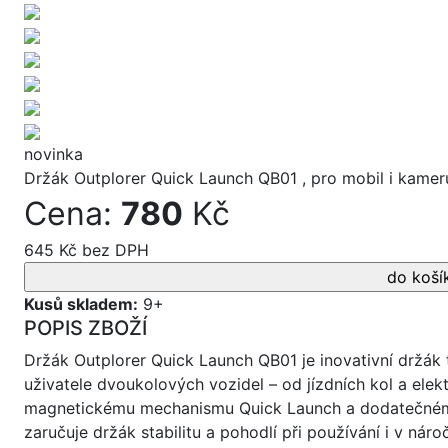
novinka
Držák Outplorer Quick Launch QB01 , pro mobil i kamer
Cena:
780
Kč
645 Kč bez DPH
Kusů skladem:
9+
POPIS ZBOŽÍ
Držák Outplorer Quick Launch QB01 je inovativní držák 
uživatele dvoukolových vozidel – od jízdních kol a elek
magnetickému mechanismu Quick Launch a dodatečné
zaručuje držák stabilitu a pohodlí při používání i v nár