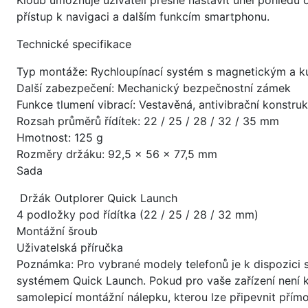
Kloub umožňuje uživateli přesně nastavit úhel pohledu
přístup k navigaci a dalším funkcím smartphonu.
Technické specifikace
Typ montáže: Rychloupínací systém s magnetickým a 
Další zabezpečení: Mechanický bezpečnostní zámek
Funkce tlumení vibrací: Vestavěná, antivibrační konstru
Rozsah průměrů řídítek: 22 / 25 / 28 / 32 / 35 mm
Hmotnost: 125 g
Rozměry držáku: 92,5 × 56 × 77,5 mm
Sada
Držák Outplorer Quick Launch
4 podložky pod řídítka (22 / 25 / 28 / 32 mm)
Montážní šroub
Uživatelská příručka
Poznámka: Pro vybrané modely telefonů je k dispozici 
systémem Quick Launch. Pokud pro vaše zařízení není k
samolepicí montážní nálepku, kterou lze připevnit přím