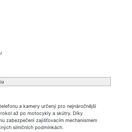
u
telefonu a kamery určený pro nejnáročnější
trokol až po motocykly a skútry. Díky
mu zabezpečení zajišťovacím mechanismem
očných silničních podmínkách.