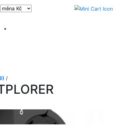
Přihlásit / registrovat
3)
/
TPLORER