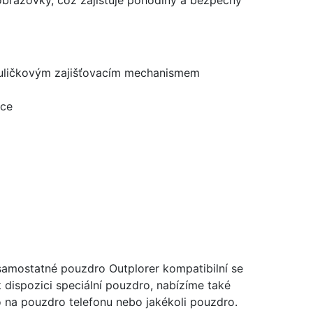
 obrazovky, což zajišťuje pohodlný a bezpečný
kuličkovým zajišťovacím mechanismem
kce
samostatné pouzdro Outplorer kompatibilní se
 dispozici speciální pouzdro, nabízíme také
o na pouzdro telefonu nebo jakékoli pouzdro.