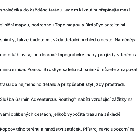
společníka do každého terénu.Jedním kliknutím přepínejte mezi
silniční mapou, podrobnou Topo mapou a BirdsEye satelitními
snímky, takže budete mít vždy detailní přehled o cestě. Náročnější
motorkáři uvítají outdoorové topografické mapy pro jízdy v terénu a
mimo silnice. Pomocí BirdsEye satelitních snímků můžete zmapovat
trasu do nejmenšího detailu a přizpůsobit styl jízdy prostředí.
Služba Garmin Adventurous Routing™ nabízí vzrušující zážitky na
vámi oblíbených cestách, jelikož vypočítá trasu na základě
kopcovitého terénu a množství zatáček. Přístroj navíc upozorní na