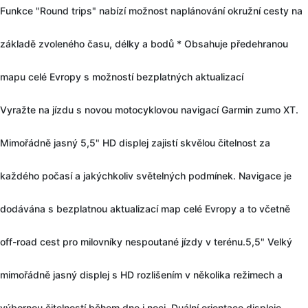
Funkce "Round trips" nabízí možnost naplánování okružní cesty na
základě zvoleného času, délky a bodů * Obsahuje předehranou
mapu celé Evropy s možností bezplatných aktualizací
Vyražte na jízdu s novou motocyklovou navigací Garmin zumo XT.
Mimořádně jasný 5,5" HD displej zajistí skvělou čitelnost za
každého počasí a jakýchkoliv světelných podmínek. Navigace je
dodávána s bezplatnou aktualizací map celé Evropy a to včetně
off-road cest pro milovníky nespoutané jízdy v terénu.5,5" Velký
mimořádně jasný displej s HD rozlišením v několika režimech a
výbornou čitelností během dne i noci. Duální orientace displeje