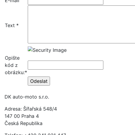
E-mail
Text *
Opište
kód z
obrázku:*
DK auto-moto s.r.o.
Adresa: Šífařská 548/4
147 00 Praha 4
Česká Republika