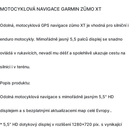
MOTOCYKLOVÁ NAVIGACE GARMIN ZŪMO XT
Odolná, motocyklová GPS navigace zūmo XT je vhodná pro silniční i
enduro motocykly. Mimořádně jasný 5,5 palců displej se snadno
ovládá v rukavicích, nevadí mu déšť a spolehlivě ukazuje cestu na
silnici i v terénu.
Popis produktu:
Odolná motocyklová navigace s mimořádně jasným 5,5" HD
displejem a s bezplatnými aktualizacemi map celé Evropy..
* 5,5" HD dotykový displej v rozlišení 1280x720 pix. s vynikající