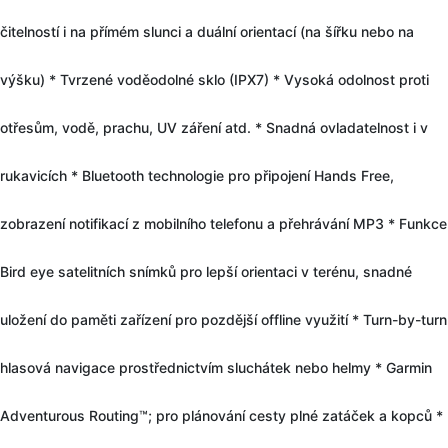
čitelností i na přímém slunci a duální orientací (na šířku nebo na
výšku) * Tvrzené voděodolné sklo (IPX7) * Vysoká odolnost proti
otřesům, vodě, prachu, UV záření atd. * Snadná ovladatelnost i v
rukavicích * Bluetooth technologie pro připojení Hands Free,
zobrazení notifikací z mobilního telefonu a přehrávání MP3 * Funkce
Bird eye satelitních snímků pro lepší orientaci v terénu, snadné
uložení do paměti zařízení pro pozdější offline využití * Turn-by-turn
hlasová navigace prostřednictvím sluchátek nebo helmy * Garmin
Adventurous Routing™; pro plánování cesty plné zatáček a kopců *