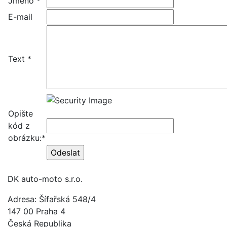
Jméno *
E-mail
Text *
Opište
kód z
obrázku:*
DK auto-moto s.r.o.
Adresa: Šífařská 548/4
147 00 Praha 4
Česká Republika