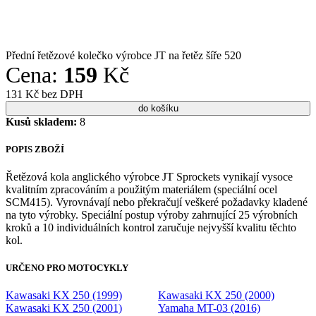
Přední řetězové kolečko výrobce JT na řetěz šíře 520
Cena:
159
Kč
131 Kč bez DPH
Kusů skladem:
8
POPIS ZBOŽÍ
Řetězová kola anglického výrobce JT Sprockets vynikají vysoce
kvalitním zpracováním a použitým materiálem (speciální ocel
SCM415). Vyrovnávají nebo překračují veškeré požadavky kladené
na tyto výrobky. Speciální postup výroby zahrnující 25 výrobních
kroků a 10 individuálních kontrol zaručuje nejvyšší kvalitu těchto
kol.
URČENO PRO MOTOCYKLY
Kawasaki KX 250 (1999)
Kawasaki KX 250 (2000)
Kawasaki KX 250 (2001)
Yamaha MT-03 (2016)