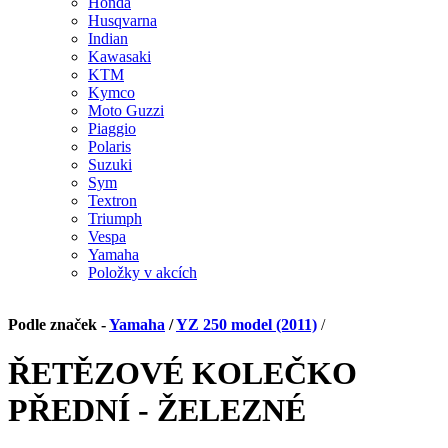
Honda
Husqvarna
Indian
Kawasaki
KTM
Kymco
Moto Guzzi
Piaggio
Polaris
Suzuki
Sym
Textron
Triumph
Vespa
Yamaha
Položky v akcích
Podle značek -
Yamaha
/
YZ 250 model (2011)
/
ŘETĚZOVÉ KOLEČKO
PŘEDNÍ - ŽELEZNÉ