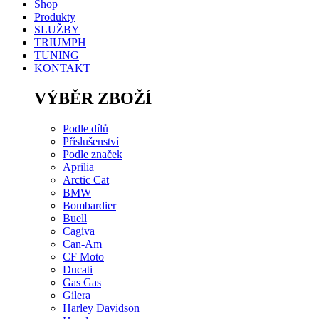
Shop
Produkty
SLUŽBY
TRIUMPH
TUNING
KONTAKT
VÝBĚR ZBOŽÍ
Podle dílů
Příslušenství
Podle značek
Aprilia
Arctic Cat
BMW
Bombardier
Buell
Cagiva
Can-Am
CF Moto
Ducati
Gas Gas
Gilera
Harley Davidson