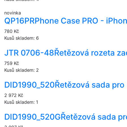
novinka
QP16PR
Phone Case PRO - iPhon
780 Kč
Kusů skladem: 6
JTR 0706-48
Řetězová rozeta za
759 Kč
Kusů skladem: 2
DID1990_520
Řetězová sada pro
2 972 Kč
Kusů skladem: 1
DID1990_520G
Řetězová sada pr