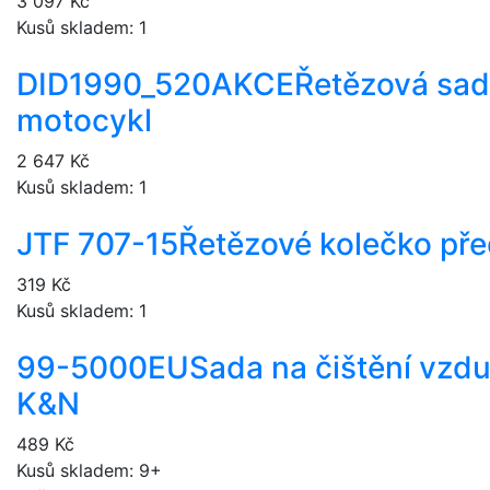
3 097 Kč
Kusů skladem: 1
DID1990_520AKCE
Řetězová sad
motocykl
2 647 Kč
Kusů skladem: 1
JTF 707-15
Řetězové kolečko pře
319 Kč
Kusů skladem: 1
99-5000EU
Sada na čištění vzdu
K&N
489 Kč
Kusů skladem: 9+