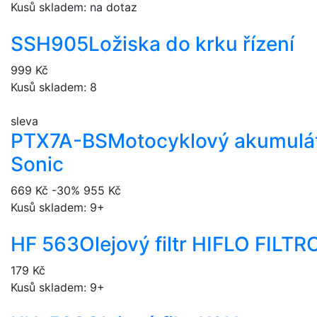
Kusů skladem: na dotaz
SSH905
Ložiska do krku řízení
999 Kč
Kusů skladem: 8
sleva
PTX7A-BS
Motocyklový akumulá
Sonic
669 Kč
-30%
955 Kč
Kusů skladem: 9+
HF 563
Olejový filtr HIFLO FILT
179 Kč
Kusů skladem: 9+