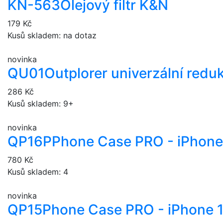
KN-563
Olejový filtr K&N
179 Kč
Kusů skladem: na dotaz
novinka
QU01
Outplorer univerzální redu
286 Kč
Kusů skladem: 9+
novinka
QP16P
Phone Case PRO - iPhone
780 Kč
Kusů skladem: 4
novinka
QP15
Phone Case PRO - iPhone 