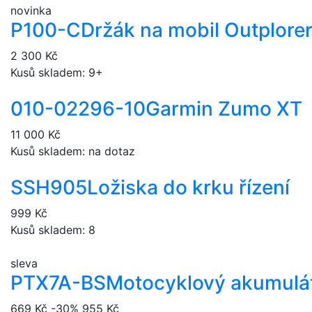
novinka
P100-C
Držák na mobil Outplore
2 300 Kč
Kusů skladem: 9+
010-02296-10
Garmin Zumo XT
11 000 Kč
Kusů skladem: na dotaz
SSH905
Ložiska do krku řízení
999 Kč
Kusů skladem: 8
sleva
PTX7A-BS
Motocyklový akumulá
669 Kč
-30%
955 Kč