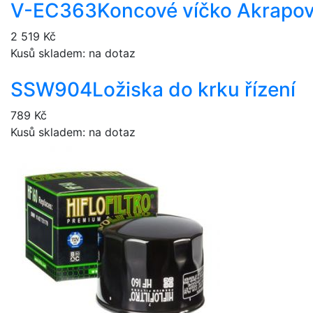
V-EC363
Koncové víčko Akrapov
2 519 Kč
Kusů skladem: na dotaz
SSW904
Ložiska do krku řízení
789 Kč
Kusů skladem: na dotaz