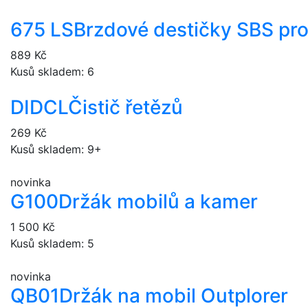
675 LS
Brzdové destičky SBS pr
889 Kč
Kusů skladem: 6
DIDCL
Čistič řetězů
269 Kč
Kusů skladem: 9+
novinka
G100
Držák mobilů a kamer
1 500 Kč
Kusů skladem: 5
novinka
QB01
Držák na mobil Outplorer