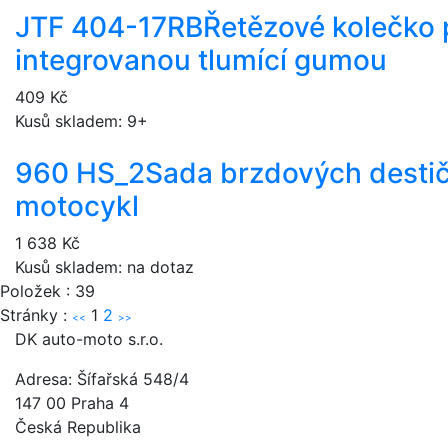
JTF 404-17RB
Řetězové kolečko 
integrovanou tlumící gumou
409 Kč
Kusů skladem: 9+
960 HS_2
Sada brzdových desti
motocykl
1 638 Kč
Kusů skladem: na dotaz
Položek : 39
Stránky :
1
2
<<
>>
DK auto-moto s.r.o.
Adresa: Šífařská 548/4
147 00 Praha 4
Česká Republika