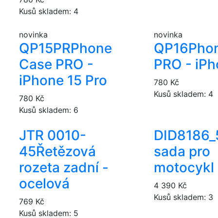
Kusů skladem: 4
novinka
novinka
QP15PR
Phone
QP16
Pho
Case PRO -
PRO - iPh
iPhone 15 Pro
780 Kč
Kusů skladem: 4
780 Kč
Kusů skladem: 6
JTR 0010-
DID8186_
45
Řetězová
sada pro
rozeta zadní -
motocykl
ocelová
4 390 Kč
Kusů skladem: 3
769 Kč
Kusů skladem: 5