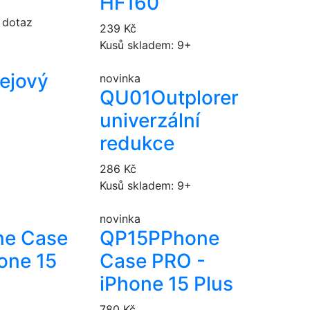
HF160
 dotaz
239 Kč
Kusů skladem: 9+
ejový
novinka
QU01
Outplorer
univerzální
redukce
+
286 Kč
Kusů skladem: 9+
novinka
ne Case
QP15P
Phone
one 15
Case PRO -
iPhone 15 Plus
780 Kč