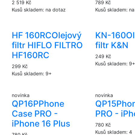
2 519 Kč
789 Kč
Kusů skladem: na dotaz
Kusů skladem: na
HF 160RC
Olejový
KN-160
Ol
filtr HIFLO FILTRO
filtr K&N
HF160RC
249 Kč
Kusů skladem: 9
299 Kč
Kusů skladem: 9+
novinka
novinka
QP16P
Phone
QP15
Pho
Case PRO -
PRO - iPh
iPhone 16 Plus
780 Kč
Kusů skladem: 4
780 Kč