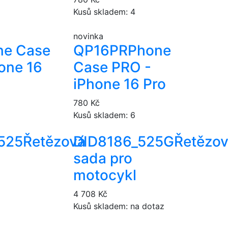
Kusů skladem: 4
novinka
ne Case
QP16PR
Phone
one 16
Case PRO -
iPhone 16 Pro
780 Kč
Kusů skladem: 6
525
Řetězová
DID8186_525G
Řetězo
sada pro
motocykl
4 708 Kč
Kusů skladem: na dotaz