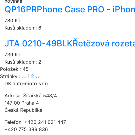
novinka
QP16PR
Phone Case PRO - iPhon
780 Kč
Kusů skladem: 6
JTA 0210-49BLK
Řetězová rozeta
739 Kč
Kusů skladem: 2
Položek : 45
Stránky :
1
2
<<
>>
DK auto-moto s.r.o.
Adresa: Šífařská 548/4
147 00 Praha 4
Česká Republika
Telefon: +420 241 021 447
+420 775 389 836