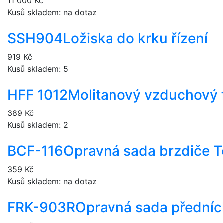
11 000 Kč
Kusů skladem: na dotaz
SSH904
Ložiska do krku řízení
919 Kč
Kusů skladem: 5
HFF 1012
Molitanový vzduchový f
389 Kč
Kusů skladem: 2
BCF-116
Opravná sada brzdiče 
359 Kč
Kusů skladem: na dotaz
FRK-903R
Opravná sada předníc