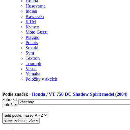
Honda
Husqvarna
Indian
Kawasaki
KTM
Kymco
Moto Guzzi
Piaggio
Polaris
Suzuki
Sym
Textron
Triumph
Vespa
Yamaha
Položky v akcích
Podle značek -
Honda
/
VT 750 DC Shadow Spirit model (2004)
zobrazit
položky: