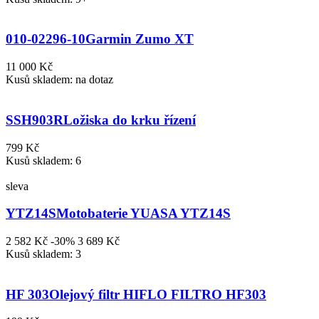
010-02296-10
Garmin Zumo XT
11 000 Kč
Kusů skladem: na dotaz
SSH903R
Ložiska do krku řízení
799 Kč
Kusů skladem: 6
sleva
YTZ14S
Motobaterie YUASA YTZ14S
2 582 Kč
-30%
3 689 Kč
Kusů skladem: 3
HF 303
Olejový filtr HIFLO FILTRO HF303