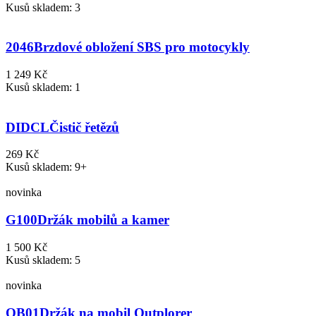
Kusů skladem: 3
2046
Brzdové obložení SBS pro motocykly
1 249 Kč
Kusů skladem: 1
DIDCL
Čistič řetězů
269 Kč
Kusů skladem: 9+
novinka
G100
Držák mobilů a kamer
1 500 Kč
Kusů skladem: 5
novinka
QB01
Držák na mobil Outplorer