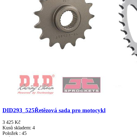
DID293_525
Řetězová sada pro motocykl
3 425 Kč
Kusů skladem: 4
Položek : 45