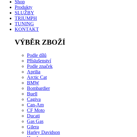
Shop
Produkty
SLUŽBY
TRIUMPH
TUNING
KONTAKT
VÝBĚR ZBOŽÍ
Podle dílů
Příslušenství
Podle značek
Aprilia
Arctic Cat
BMW
Bombardier
Buell
Cagiva
Can-Am
CF Moto
Ducati
Gas Gas
Gilera
Harley Davidson