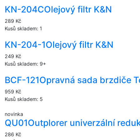
KN-204C
Olejový filtr K&N
289 Kč
Kusů skladem: 1
KN-204-1
Olejový filtr K&N
249 Kč
Kusů skladem: 9+
BCF-121
Opravná sada brzdiče 
959 Kč
Kusů skladem: 5
novinka
QU01
Outplorer univerzální redu
286 Kč