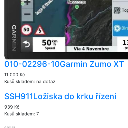
010-02296-10
Garmin Zumo XT
11 000 Kč
Kusů skladem: na dotaz
SSH911
Ložiska do krku řízení
939 Kč
Kusů skladem: 7
sleva