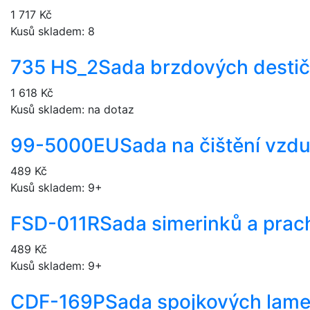
1 717 Kč
Kusů skladem: 8
735 HS_2
Sada brzdových destič
1 618 Kč
Kusů skladem: na dotaz
99-5000EU
Sada na čištění vzd
489 Kč
Kusů skladem: 9+
FSD-011R
Sada simerinků a prac
489 Kč
Kusů skladem: 9+
CDF-169P
Sada spojkových lame