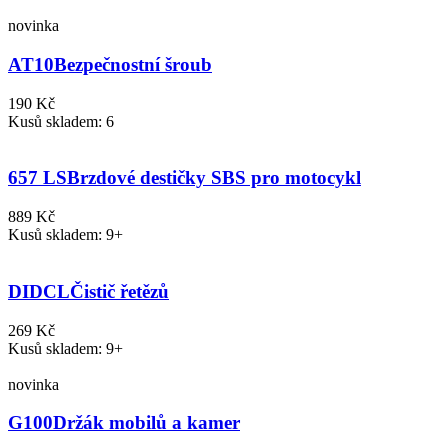
novinka
AT10
Bezpečnostní šroub
190 Kč
Kusů skladem: 6
657 LS
Brzdové destičky SBS pro motocykl
889 Kč
Kusů skladem: 9+
DIDCL
Čistič řetězů
269 Kč
Kusů skladem: 9+
novinka
G100
Držák mobilů a kamer