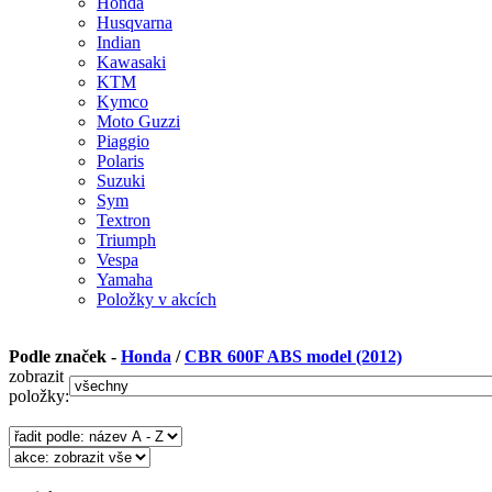
Honda
Husqvarna
Indian
Kawasaki
KTM
Kymco
Moto Guzzi
Piaggio
Polaris
Suzuki
Sym
Textron
Triumph
Vespa
Yamaha
Položky v akcích
Podle značek -
Honda
/
CBR 600F ABS model (2012)
zobrazit
položky: