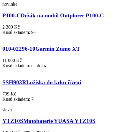
novinka
P100-C
Držák na mobil Outplorer P100-C
2 300 Kč
Kusů skladem: 9+
010-02296-10
Garmin Zumo XT
11 000 Kč
Kusů skladem: na dotaz
SSH903R
Ložiska do krku řízení
799 Kč
Kusů skladem: 7
sleva
YTZ10S
Motobaterie YUASA YTZ10S