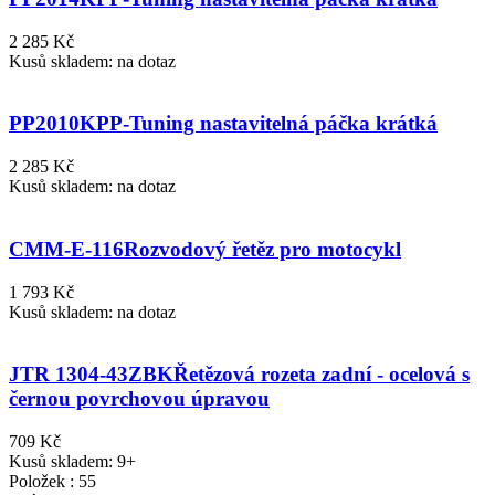
2 285 Kč
Kusů skladem: na dotaz
PP2010K
PP-Tuning nastavitelná páčka krátká
2 285 Kč
Kusů skladem: na dotaz
CMM-E-116
Rozvodový řetěz pro motocykl
1 793 Kč
Kusů skladem: na dotaz
JTR 1304-43ZBK
Řetězová rozeta zadní - ocelová s
černou povrchovou úpravou
709 Kč
Kusů skladem: 9+
Položek : 55