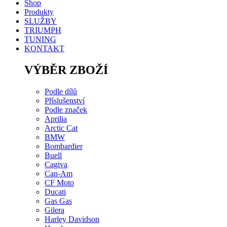
Shop
Produkty
SLUŽBY
TRIUMPH
TUNING
KONTAKT
VÝBĚR ZBOŽÍ
Podle dílů
Příslušenství
Podle značek
Aprilia
Arctic Cat
BMW
Bombardier
Buell
Cagiva
Can-Am
CF Moto
Ducati
Gas Gas
Gilera
Harley Davidson