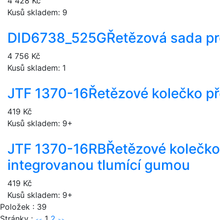
4 428 Kč
Kusů skladem: 9
DID6738_525G
Řetězová sada p
4 756 Kč
Kusů skladem: 1
JTF 1370-16
Řetězové kolečko př
419 Kč
Kusů skladem: 9+
JTF 1370-16RB
Řetězové kolečko
integrovanou tlumící gumou
419 Kč
Kusů skladem: 9+
Položek : 39
Stránky :
1
2
<<
>>