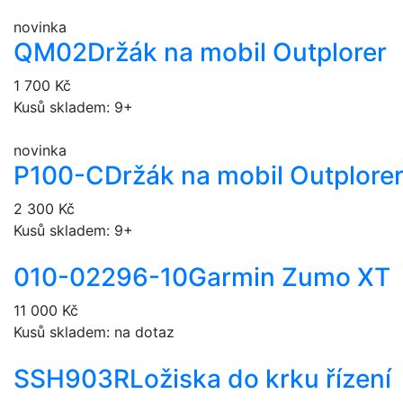
novinka
QM02
Držák na mobil Outplorer
1 700 Kč
Kusů skladem: 9+
novinka
P100-C
Držák na mobil Outplore
2 300 Kč
Kusů skladem: 9+
010-02296-10
Garmin Zumo XT
11 000 Kč
Kusů skladem: na dotaz
SSH903R
Ložiska do krku řízení