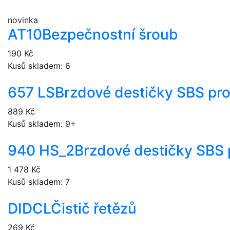
novinka
AT10
Bezpečnostní šroub
190 Kč
Kusů skladem: 6
657 LS
Brzdové destičky SBS pr
889 Kč
Kusů skladem: 9+
940 HS_2
Brzdové destičky SBS 
1 478 Kč
Kusů skladem: 7
DIDCL
Čistič řetězů
269 Kč