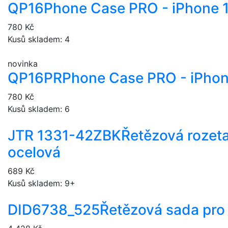
QP16
Phone Case PRO - iPhone 
780 Kč
Kusů skladem: 4
novinka
QP16PR
Phone Case PRO - iPhon
780 Kč
Kusů skladem: 6
JTR 1331-42ZBK
Řetězová rozeta
ocelová
689 Kč
Kusů skladem: 9+
DID6738_525
Řetězová sada pro