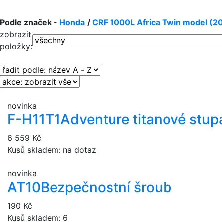
Podle značek -
Honda
/
CRF 1000L Africa Twin model (2
zobrazit
položky:
novinka
F-H11T1
Adventure titanové stu
6 559 Kč
Kusů skladem: na dotaz
novinka
AT10
Bezpečnostní šroub
190 Kč
Kusů skladem: 6