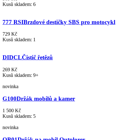
Kusů skladem: 6
777 RSI
Brzdové destičky SBS pro motocykl
729 Kč
Kusů skladem: 1
DIDCL
Čistič řetězů
269 Kč
Kusů skladem: 9+
novinka
G100
Držák mobilů a kamer
1 500 Kč
Kusů skladem: 5
novinka
QB01
Držák na mobil Outplorer