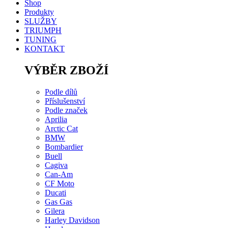
Shop
Produkty
SLUŽBY
TRIUMPH
TUNING
KONTAKT
VÝBĚR ZBOŽÍ
Podle dílů
Příslušenství
Podle značek
Aprilia
Arctic Cat
BMW
Bombardier
Buell
Cagiva
Can-Am
CF Moto
Ducati
Gas Gas
Gilera
Harley Davidson