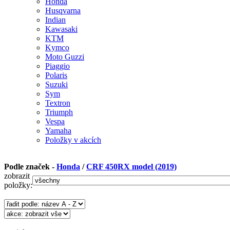
Honda
Husqvarna
Indian
Kawasaki
KTM
Kymco
Moto Guzzi
Piaggio
Polaris
Suzuki
Sym
Textron
Triumph
Vespa
Yamaha
Položky v akcích
Podle značek -
Honda
/
CRF 450RX model (2019)
zobrazit
položky: