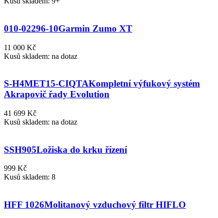
Kusů skladem: 9+
010-02296-10
Garmin Zumo XT
11 000 Kč
Kusů skladem: na dotaz
S-H4MET15-CIQTA
Kompletní výfukový systém
Akrapovič řady Evolution
41 699 Kč
Kusů skladem: na dotaz
SSH905
Ložiska do krku řízení
999 Kč
Kusů skladem: 8
HFF 1026
Molitanový vzduchový filtr HIFLO