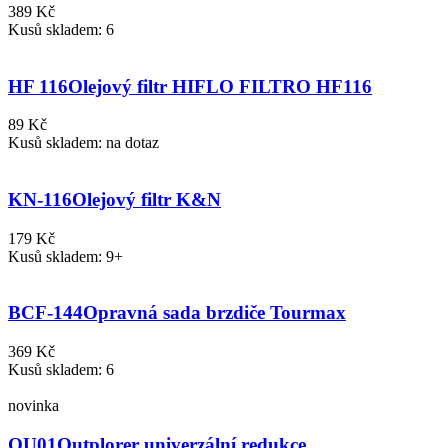
389 Kč
Kusů skladem: 6
HF 116
Olejový filtr HIFLO FILTRO HF116
89 Kč
Kusů skladem: na dotaz
KN-116
Olejový filtr K&N
179 Kč
Kusů skladem: 9+
BCF-144
Opravná sada brzdiče Tourmax
369 Kč
Kusů skladem: 6
novinka
QU01
Outplorer univerzální redukce