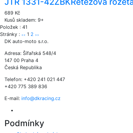
JTR 1331-42ZBK
Řetězová rozeta
689 Kč
Kusů skladem: 9+
Položek : 41
Stránky :
1
2
<<
>>
DK auto-moto s.r.o.
Adresa: Šífařská 548/4
147 00 Praha 4
Česká Republika
Telefon: +420 241 021 447
+420 775 389 836
E-mail:
info@dkracing.cz
Podmínky