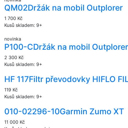
QM02
Držák na mobil Outplorer
1 700 Kč
Kusů skladem: 9+
novinka
P100-C
Držák na mobil Outplore
2 300 Kč
Kusů skladem: 9+
HF 117
Filtr převodovky HIFLO F
119 Kč
Kusů skladem: 9+
010-02296-10
Garmin Zumo XT
11 000 Kč