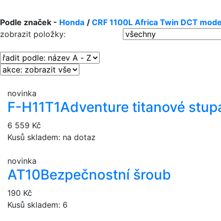
Podle značek -
Honda
/
CRF 1100L Africa Twin DCT mode
zobrazit položky:
novinka
F-H11T1
Adventure titanové stu
6 559 Kč
Kusů skladem: na dotaz
novinka
AT10
Bezpečnostní šroub
190 Kč
Kusů skladem: 6