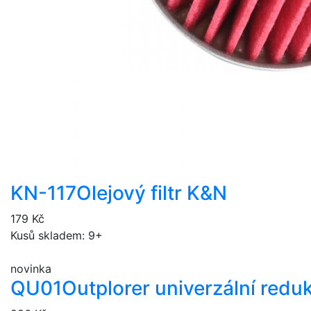
KN-117
Olejový filtr K&N
179 Kč
Kusů skladem: 9+
novinka
QU01
Outplorer univerzální redu