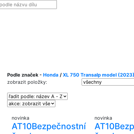
Podle značek -
Honda
/
XL 750 Transalp model (2023
zobrazit položky:
novinka
novinka
AT10
Bezpečnostní
AT10
Bezp