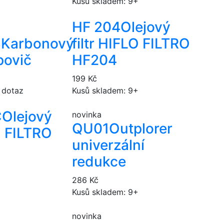
Kusů skladem: 9+
HF 204
Olejový
3
Karbonový
filtr HIFLO FILTRO
povič
HF204
199 Kč
 dotaz
Kusů skladem: 9+
C
Olejový
novinka
QU01
Outplorer
O FILTRO
univerzální
redukce
+
286 Kč
Kusů skladem: 9+
novinka