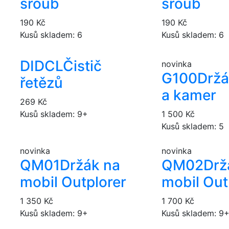
šroub
šroub
190 Kč
190 Kč
Kusů skladem: 6
Kusů skladem: 6
DIDCL
Čistič
novinka
G100
Držá
řetězů
a kamer
269 Kč
Kusů skladem: 9+
1 500 Kč
Kusů skladem: 5
novinka
novinka
QM01
Držák na
QM02
Drž
mobil Outplorer
mobil Out
1 350 Kč
1 700 Kč
Kusů skladem: 9+
Kusů skladem: 9