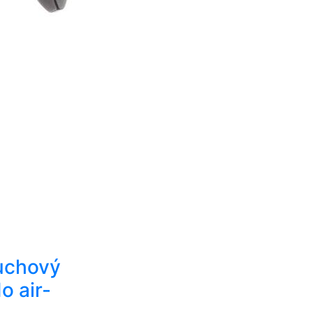
uchový
do air-