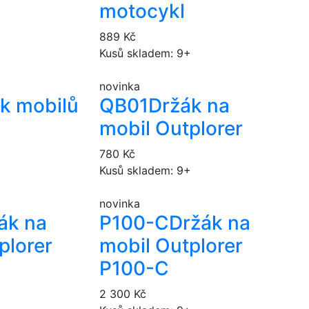
motocykl
889 Kč
Kusů skladem: 9+
novinka
k mobilů
QB01
Držák na
mobil Outplorer
780 Kč
Kusů skladem: 9+
novinka
ák na
P100-C
Držák na
plorer
mobil Outplorer
P100-C
+
2 300 Kč