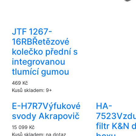
JTF 1267-
16RB
Řetězové
kolečko přední s
integrovanou
tlumící gumou
469 Kč
Kusů skladem: 9+
E-H7R7
Výfukové
HA-
svody Akrapovič
7523
Vzd
filtr K&N 
15 099 Kč
Kusů skladem: na dotaz