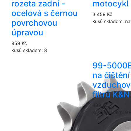
rozeta zadní -
motocykl
ocelová s černou
3 459 Kč
povrchovou
Kusů skladem: na
úpravou
859 Kč
Kusů skladem: 8
99-5000
na čištění
vzduchov
filtrů K&N
489 Kč
Kusů skladem: 9