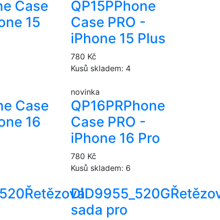
ne Case
QP15P
Phone
one 15
Case PRO -
iPhone 15 Plus
780 Kč
Kusů skladem: 4
novinka
ne Case
QP16PR
Phone
one 16
Case PRO -
iPhone 16 Pro
780 Kč
Kusů skladem: 6
_520
Řetězová
DID9955_520G
Řetězo
sada pro