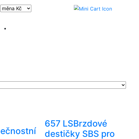
Přihlásit / registrovat
)
657 LS
Brzdové
ečnostní
destičky SBS pro