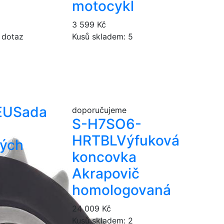
motocykl
3 599 Kč
 dotaz
Kusů skladem: 5
EU
Sada
doporučujeme
S-H7SO6-
HRTBL
Výfuková
ých
koncovka
Akrapovič
homologovaná
+
24 009 Kč
Kusů skladem: 2