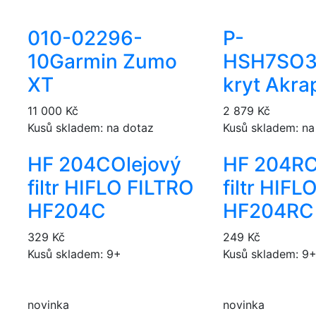
010-02296-
P-
10
Garmin Zumo
HSH7SO
XT
kryt Akra
11 000 Kč
2 879 Kč
Kusů skladem: na dotaz
Kusů skladem: na
HF 204C
Olejový
HF 204R
filtr HIFLO FILTRO
filtr HIFL
HF204C
HF204RC
329 Kč
249 Kč
Kusů skladem: 9+
Kusů skladem: 9
novinka
novinka