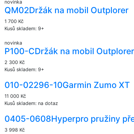
novinka
QM02
Držák na mobil Outplorer
1 700 Kč
Kusů skladem: 9+
novinka
P100-C
Držák na mobil Outplore
2 300 Kč
Kusů skladem: 9+
010-02296-10
Garmin Zumo XT
11 000 Kč
Kusů skladem: na dotaz
0405-0608
Hyperpro pružiny pře
3 998 Kč