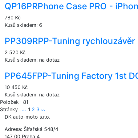
QP16PR
Phone Case PRO - iPhon
780 Kč
Kusů skladem: 6
PP309R
PP-Tuning rychlouzávěr
2 520 Kč
Kusů skladem: na dotaz
PP645F
PP-Tuning Factory 1st
10 450 Kč
Kusů skladem: na dotaz
Položek : 81
Stránky :
1
2
3
<<
>>
DK auto-moto s.r.o.
Adresa: Šífařská 548/4
147 00 Praha 4