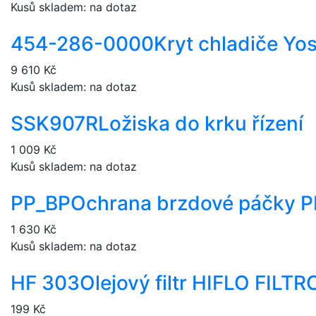
Kusů skladem: na dotaz
454-286-0000
Kryt chladiče Yo
9 610 Kč
Kusů skladem: na dotaz
SSK907R
Ložiska do krku řízení
1 009 Kč
Kusů skladem: na dotaz
PP_BP
Ochrana brzdové páčky P
1 630 Kč
Kusů skladem: na dotaz
HF 303
Olejový filtr HIFLO FILT
199 Kč