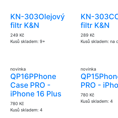
KN-303
Olejový
KN-303C
O
filtr K&N
filtr K&N
249 Kč
289 Kč
Kusů skladem: 9+
Kusů skladem: na 
novinka
novinka
QP16P
Phone
QP15
Phon
Case PRO -
PRO - iPh
iPhone 16 Plus
780 Kč
Kusů skladem: 4
780 Kč
Kusů skladem: 4