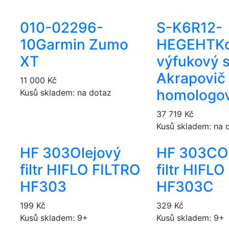
010-02296-
S-K6R12-
10
Garmin Zumo
HEGEHT
K
XT
výfukový 
Akrapovič
11 000 Kč
homologo
Kusů skladem: na dotaz
37 719 Kč
Kusů skladem: na 
HF 303
Olejový
HF 303C
O
filtr HIFLO FILTRO
filtr HIFL
HF303
HF303C
199 Kč
329 Kč
Kusů skladem: 9+
Kusů skladem: 9+