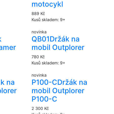
motocykl
889 Kč
Kusů skladem: 9+
novinka
k
QB01
Držák na
kamer
mobil Outplorer
780 Kč
Kusů skladem: 9+
novinka
k na
P100-C
Držák na
lorer
mobil Outplorer
P100-C
2 300 Kč