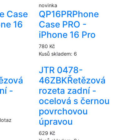
novinka
e Case
QP16PR
Phone
one 16
Case PRO -
iPhone 16 Pro
780 Kč
Kusů skladem: 6
JTR 0478-
ězová
46ZBK
Řetězová
ní -
rozeta zadní -
ocelová s černou
povrchovou
úpravou
dotaz
629 Kč