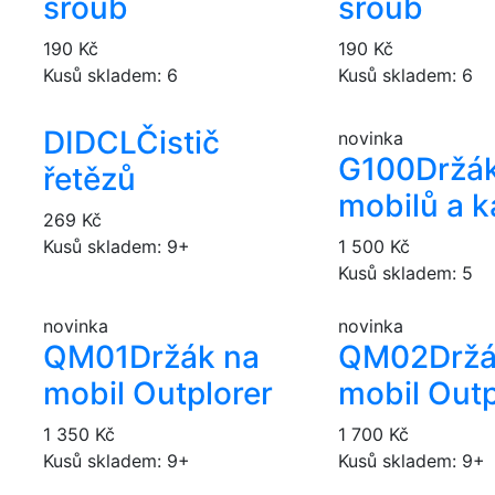
šroub
šroub
190 Kč
190 Kč
Kusů skladem: 6
Kusů skladem: 6
DIDCL
Čistič
novinka
G100
Držá
řetězů
mobilů a 
269 Kč
Kusů skladem: 9+
1 500 Kč
Kusů skladem: 5
novinka
novinka
QM01
Držák na
QM02
Držá
mobil Outplorer
mobil Outp
1 350 Kč
1 700 Kč
Kusů skladem: 9+
Kusů skladem: 9+