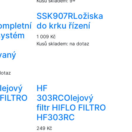
Kusů skladem: 9+
SSK907R
Ložiska
ompletní
do krku řízení
systém
1 009 Kč
Kusů skladem: na dotaz
vaný
dotaz
lejový
HF
O FILTRO
303RC
Olejový
filtr HIFLO FILTRO
HF303RC
249 Kč