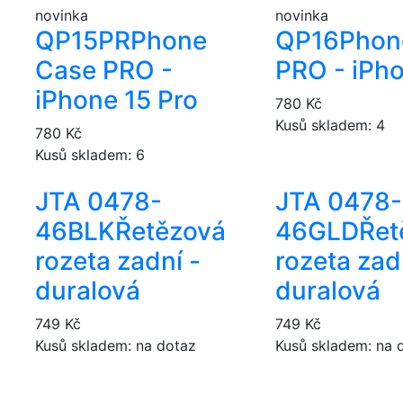
novinka
novinka
QP15PR
Phone
QP16
Phon
Case PRO -
PRO - iPh
iPhone 15 Pro
780 Kč
Kusů skladem: 4
780 Kč
Kusů skladem: 6
JTA 0478-
JTA 0478-
46BLK
Řetězová
46GLD
Řet
rozeta zadní -
rozeta zad
duralová
duralová
749 Kč
749 Kč
Kusů skladem: na dotaz
Kusů skladem: na 