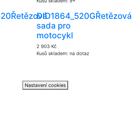
Kusů skladem: 9+
520
Řetězová
DID1864_520G
Řetězová
sada pro
motocykl
2 903 Kč
Kusů skladem: na dotaz
Nastavení cookies