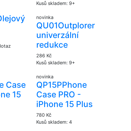
Kusů skladem: 9+
lejový
novinka
QU01
Outplorer
univerzální
redukce
dotaz
286 Kč
Kusů skladem: 9+
novinka
e Case
QP15P
Phone
one 15
Case PRO -
iPhone 15 Plus
780 Kč
Kusů skladem: 4