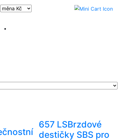
Přihlásit / registrovat
657 LS
Brzdové
ečnostní
destičky SBS pro