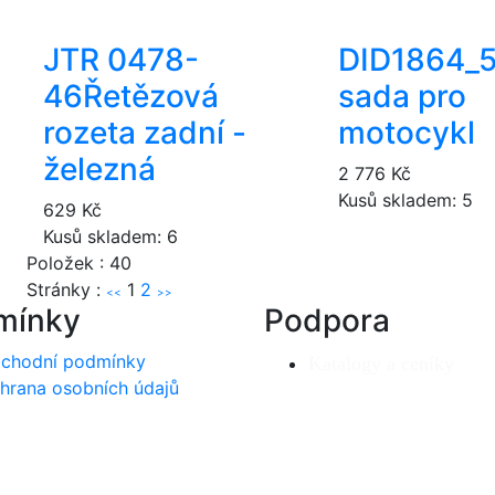
JTR 0478-
DID1864_
46
Řetězová
sada pro
rozeta zadní -
motocykl
železná
2 776 Kč
Kusů skladem: 5
629 Kč
Kusů skladem: 6
Položek : 40
Stránky :
1
2
<<
>>
mínky
Podpora
chodní podmínky
Katalogy a ceníky
hrana osobních údajů