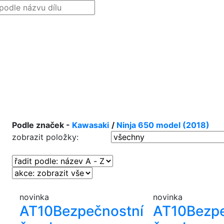
Podle značek -
Kawasaki
/
Ninja 650 model (2018)
zobrazit položky:
novinka
novinka
AT10
Bezpečnostní
AT10
Bezp