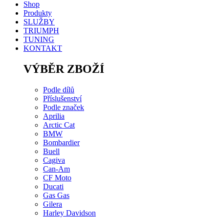
Shop
Produkty
SLUŽBY
TRIUMPH
TUNING
KONTAKT
VÝBĚR ZBOŽÍ
Podle dílů
Příslušenství
Podle značek
Aprilia
Arctic Cat
BMW
Bombardier
Buell
Cagiva
Can-Am
CF Moto
Ducati
Gas Gas
Gilera
Harley Davidson