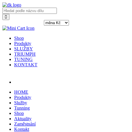
Shop
Produkty
SLUŽBY
TRIUMPH
TUNING
KONTAKT
Přihlásit / registrovat
HOME
Produkty
Služby
Tunning
Shop
Aktuality
Zaměstnání
Kontakt