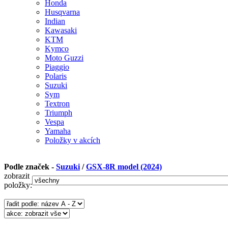
Honda
Husqvarna
Indian
Kawasaki
KTM
Kymco
Moto Guzzi
Piaggio
Polaris
Suzuki
Sym
Textron
Triumph
Vespa
Yamaha
Položky v akcích
Podle značek -
Suzuki
/
GSX-8R model (2024)
zobrazit
položky: