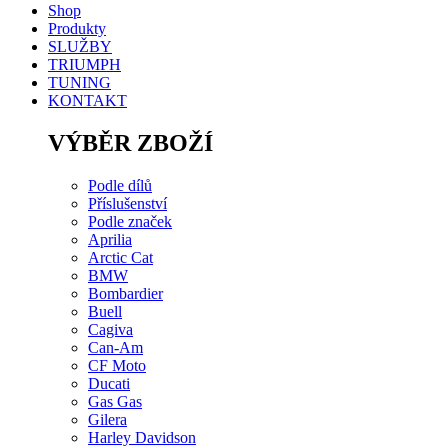
Shop
Produkty
SLUŽBY
TRIUMPH
TUNING
KONTAKT
VÝBĚR ZBOŽÍ
Podle dílů
Příslušenství
Podle značek
Aprilia
Arctic Cat
BMW
Bombardier
Buell
Cagiva
Can-Am
CF Moto
Ducati
Gas Gas
Gilera
Harley Davidson