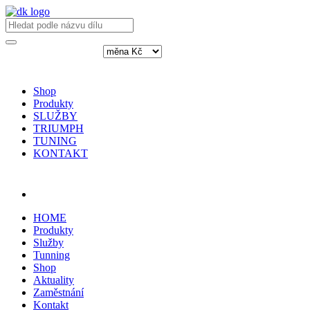
Shop
Produkty
SLUŽBY
TRIUMPH
TUNING
KONTAKT
Přihlásit / registrovat
HOME
Produkty
Služby
Tunning
Shop
Aktuality
Zaměstnání
Kontakt