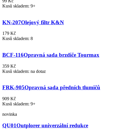
99 Kč
Kusů skladem: 9+
KN-207
Olejový filtr K&N
179 Kč
Kusů skladem: 8
BCF-116
Opravná sada brzdiče Tourmax
359 Kč
Kusů skladem: na dotaz
FRK-905
Opravná sada předních tlumičů
909 Kč
Kusů skladem: 9+
novinka
QU01
Outplorer univerzální redukce