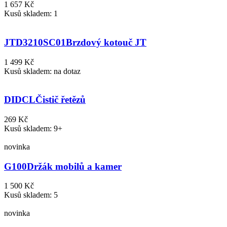
1 657 Kč
Kusů skladem: 1
JTD3210SC01
Brzdový kotouč JT
1 499 Kč
Kusů skladem: na dotaz
DIDCL
Čistič řetězů
269 Kč
Kusů skladem: 9+
novinka
G100
Držák mobilů a kamer
1 500 Kč
Kusů skladem: 5
novinka